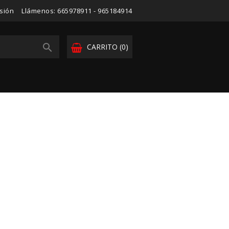
esión
Llámenos:
665978911 - 965184914

CARRITO
(0)