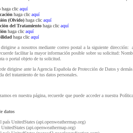
o
haga clic
aquí
icación
haga clic
aquí
ión (Olvido)
haga clic
aquí
ción del Tratamiento
haga clic
aquí
ción
haga clic
aquí
ilidad
haga clic
aquí
dirigirse a nosotros mediante correo postal a la siguiente dirección:
ecuerde facilitar la mayor información posible sobre su solicitud: Nomb
ta o portal objeto de tu solicitud.
ede dirigirse ante la Agencia Española de Protección de Datos y demá
a del tratamiento de tus datos personales.
izamos en nuestra página, recuerde que puede acceder a nuestra Política
de datos
l país UnitedStates (api.openweathermap.org)
s UnitedStates (api.openweathermap.org)