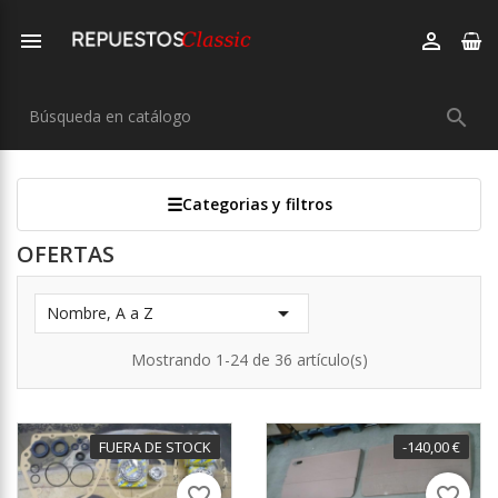



Categorias y filtros
OFERTAS

Nombre, A a Z
Mostrando 1-24 de 36 artículo(s)
FUERA DE STOCK
-151,25 €
-140,00 €
favorite_border
favorite_border