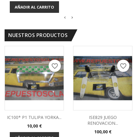
base
AÑADIR AL CARRITO
NUESTROS PRODUCTOS
favorite_border
favorite_border
IC100* P1 TULIPA YORKA...
ISE829 JUEGO
RENOVACION...
Precio
10,00 €
Precio
100,00 €