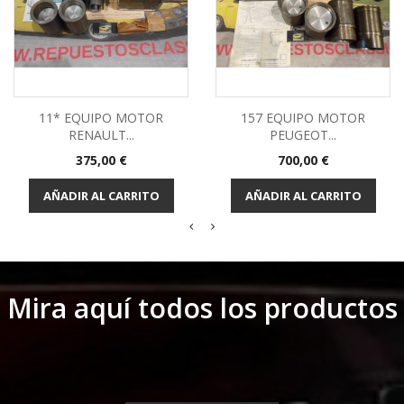
11* EQUIPO MOTOR
157 EQUIPO MOTOR
RENAULT...
PEUGEOT...
Precio
Precio
375,00 €
700,00 €
AÑADIR AL CARRITO
AÑADIR AL CARRITO
Mira aquí todos los productos