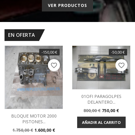
VER PRODUCTOS
EN OFERTA
-150,00 €
-50,00 €
favorite_border
favorite_border
01OFI PARAGOLPES
DELANTERO...
Precio
Precio
800,00 €
750,00 €
BLOQUE MOTOR 2000
base
PISTONES...
AÑADIR AL CARRITO
Precio
Precio
1.750,00 €
1.600,00 €