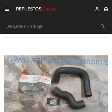


