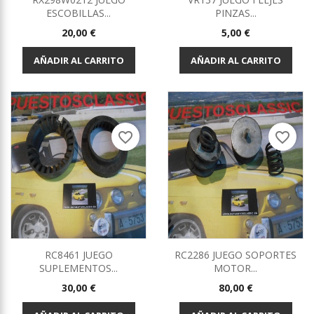
ESCOBILLAS...
PINZAS...
Precio
Precio
20,00 €
5,00 €
AÑADIR AL CARRITO
AÑADIR AL CARRITO
favorite_border
favorite_border
RC8461 JUEGO
RC2286 JUEGO SOPORTES
SUPLEMENTOS...
MOTOR...
Precio
Precio
30,00 €
80,00 €