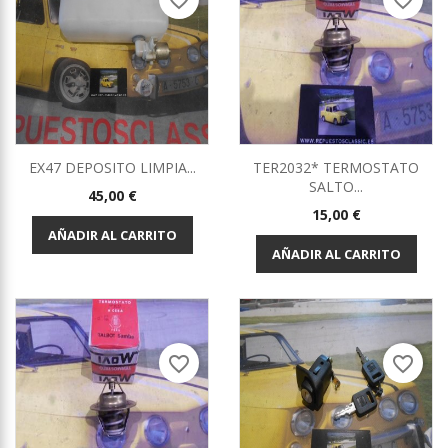
favorite_border
favorite_border
EX47 DEPOSITO LIMPIA...
TER2032* TERMOSTATO
SALTO...
Precio
45,00 €
Precio
15,00 €
AÑADIR AL CARRITO
AÑADIR AL CARRITO
favorite_border
favorite_border