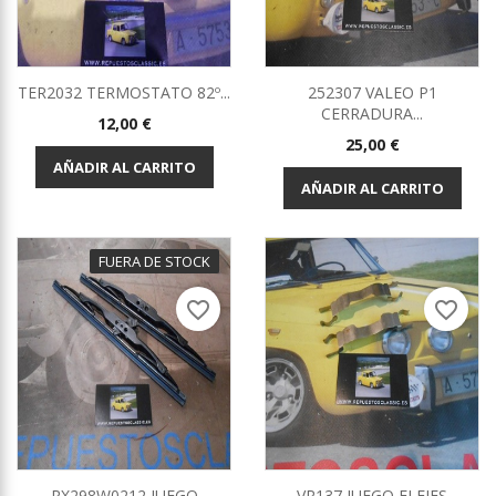
TER2032 TERMOSTATO 82º...
252307 VALEO P1
CERRADURA...
Precio
12,00 €
Precio
25,00 €
AÑADIR AL CARRITO
AÑADIR AL CARRITO
FUERA DE STOCK
favorite_border
favorite_border
RX298W0212 JUEGO
VR137 JUEGO FLEJES