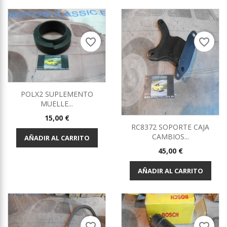
favorite_border
favorite_border
POLX2 SUPLEMENTO
MUELLE...
Precio
15,00 €
RC8372 SOPORTE CAJA
CAMBIOS...
AÑADIR AL CARRITO
Precio
45,00 €
AÑADIR AL CARRITO
favorite_border
favorite_border