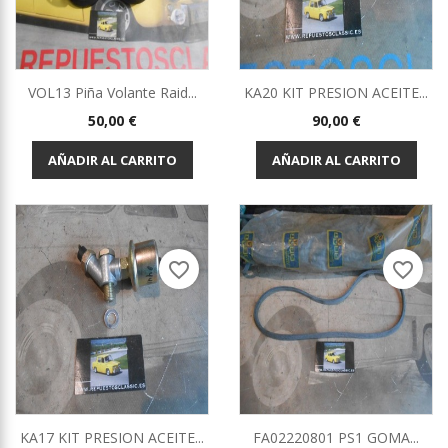
VOL13 Piña Volante Raid...
KA20 KIT PRESION ACEITE...
Precio
Precio
50,00 €
90,00 €
AÑADIR AL CARRITO
AÑADIR AL CARRITO
favorite_border
favorite_border
KA17 KIT PRESION ACEITE...
FA02220801 PS1 GOMA...