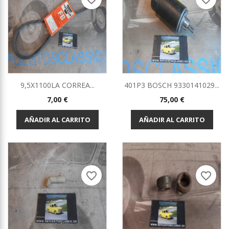
9,5X1100LA CORREA...
401P3 BOSCH 9330141029...
Precio
Precio
7,00 €
75,00 €
AÑADIR AL CARRITO
AÑADIR AL CARRITO
favorite_border
favorite_border