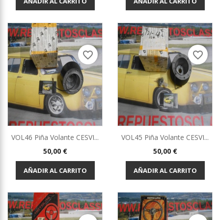
AÑADIR AL CARRITO
AÑADIR AL CARRITO
favorite_border
favorite_border
VOL46 Piña Volante CESVI...
VOL45 Piña Volante CESVI...
Precio
Precio
50,00 €
50,00 €
AÑADIR AL CARRITO
AÑADIR AL CARRITO