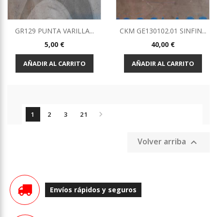
GR129 PUNTA VARILLA...
CKM GE130102.01 SINFIN...
Precio
Precio
5,00 €
40,00 €
AÑADIR AL CARRITO
AÑADIR AL CARRITO

1
2
3
21
Volver arriba

Envíos rápidos y seguros