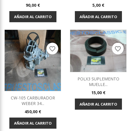
Precio
Precio
90,00 €
5,00 €
AÑADIR AL CARRITO
AÑADIR AL CARRITO
favorite_border
favorite_border
POLX3 SUPLEMENTO
MUELLE...
Precio
15,00 €
CW-105 CARBURADOR
WEBER 34...
AÑADIR AL CARRITO
Precio
450,00 €
AÑADIR AL CARRITO