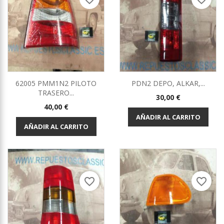
62005 PMM1N2 PILOTO
PDN2 DEPO, ALKAR,...
TRASERO...
Precio
30,00 €
Precio
40,00 €
AÑADIR AL CARRITO
AÑADIR AL CARRITO
favorite_border
favorite_border