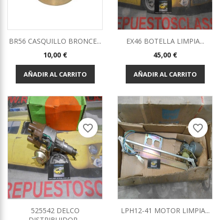
BR56 CASQUILLO BRONCE...
EX46 BOTELLA LIMPIA...
Precio
Precio
10,00 €
45,00 €
AÑADIR AL CARRITO
AÑADIR AL CARRITO
favorite_border
favorite_border
525542 DELCO
LPH12-41 MOTOR LIMPIA...
DISTRIBUIDOR...