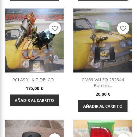
favorite_border
favorite_border
RCLAS01 KIT DELCO...
CM89 VALEO 252344
Bombin...
Precio
175,00 €
Precio
20,00 €
AÑADIR AL CARRITO
AÑADIR AL CARRITO