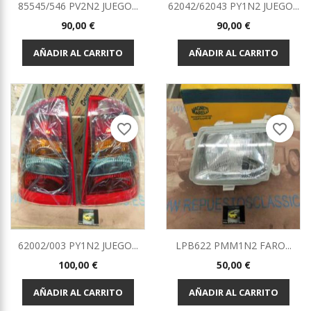
85545/546 PV2N2 JUEGO...
62042/62043 PY1N2 JUEGO...
Precio
Precio
90,00 €
90,00 €
AÑADIR AL CARRITO
AÑADIR AL CARRITO
favorite_border
favorite_border
62002/003 PY1N2 JUEGO...
LPB622 PMM1N2 FARO...
Precio
Precio
100,00 €
50,00 €
AÑADIR AL CARRITO
AÑADIR AL CARRITO