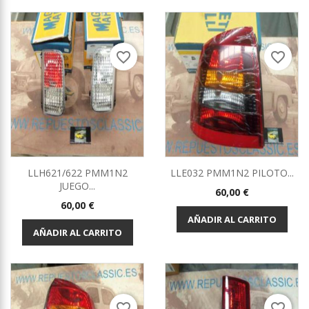
favorite_border
favorite_border
LLH621/622 PMM1N2
LLE032 PMM1N2 PILOTO...
JUEGO...
Precio
60,00 €
Precio
60,00 €
AÑADIR AL CARRITO
AÑADIR AL CARRITO
favorite_border
favorite_border