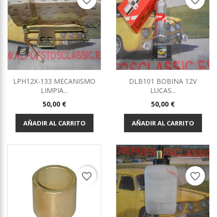
favorite_border
favorite_border
LPH12X-133 MECANISMO
DLB101 BOBINA 12V
LIMPIA...
LUCAS...
Precio
Precio
50,00 €
50,00 €
AÑADIR AL CARRITO
AÑADIR AL CARRITO
favorite_border
favorite_border