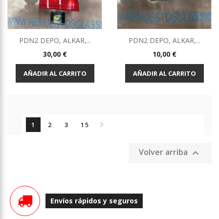
PDN2 DEPO, ALKAR,...
PDN2 DEPO, ALKAR,...
Precio
Precio
30,00 €
10,00 €
AÑADIR AL CARRITO
AÑADIR AL CARRITO

1
2
3
15
Volver arriba

Envíos rápidos y seguros