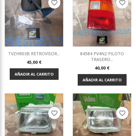
favorite_border
favorite_border
TVZHR03B RETROVISOR...
84584 PV4N2 PILOTO
TRASERO...
Precio
45,00 €
Precio
40,00 €
AÑADIR AL CARRITO
AÑADIR AL CARRITO
favorite_border
favorite_border