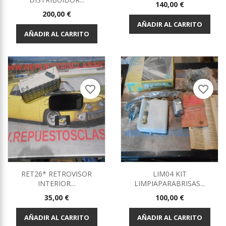
Precio
140,00 €
Precio
200,00 €
AÑADIR AL CARRITO
AÑADIR AL CARRITO
favorite_border
favorite_border
RET26* RETROVISOR
LIM04 KIT
INTERIOR...
LIMPIAPARABRISAS...
Precio
Precio
35,00 €
100,00 €
AÑADIR AL CARRITO
AÑADIR AL CARRITO