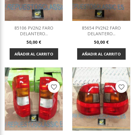
85106 PV2N2 FARO
85654 PV2N2 FARO
DELANTERO...
DELANTERO...
Precio
Precio
50,00 €
50,00 €
AÑADIR AL CARRITO
AÑADIR AL CARRITO
favorite_border
favorite_border