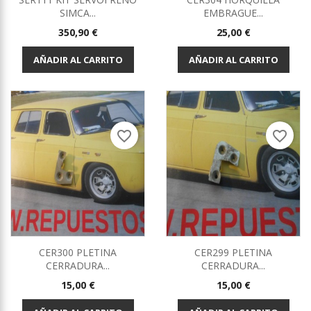
SIMCA...
EMBRAGUE...
Precio
Precio
350,90 €
25,00 €
AÑADIR AL CARRITO
AÑADIR AL CARRITO
favorite_border
favorite_border
CER300 PLETINA
CER299 PLETINA
CERRADURA...
CERRADURA...
Precio
Precio
15,00 €
15,00 €