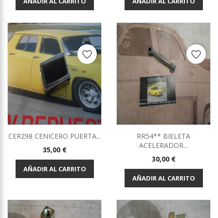
AÑADIR AL CARRITO
AÑADIR AL CARRITO
favorite_border
favorite_border
CER298 CENICERO PUERTA...
RR54** BIELETA
ACELERADOR...
Precio
35,00 €
Precio
30,00 €
AÑADIR AL CARRITO
AÑADIR AL CARRITO