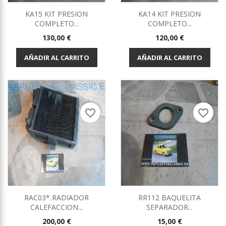
KA15 KIT PRESION
KA14 KIT PRESION
COMPLETO...
COMPLETO...
Precio
Precio
130,00 €
120,00 €
AÑADIR AL CARRITO
AÑADIR AL CARRITO
favorite_border
favorite_border
RAC03* RADIADOR
RR112 BAQUELITA
CALEFACCION...
SEPARADOR...
Precio
Precio
200,00 €
15,00 €