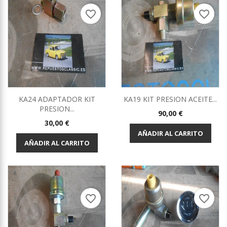
favorite_border
favorite_border
KA24 ADAPTADOR KIT
KA19 KIT PRESION ACEITE...
PRESION...
Precio
90,00 €
Precio
30,00 €
AÑADIR AL CARRITO
AÑADIR AL CARRITO
favorite_border
favorite_border