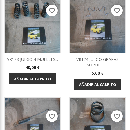
favorite_border
favorite_border
VR128 JUEGO 4 MUELLES...
VR124 JUEGO GRAPAS
SOPORTE...
Precio
40,00 €
Precio
5,00 €
AÑADIR AL CARRITO
AÑADIR AL CARRITO
favorite_border
favorite_border