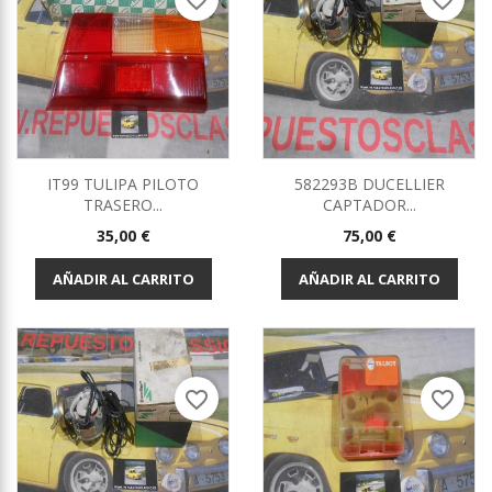
favorite_border
favorite_border
IT99 TULIPA PILOTO
582293B DUCELLIER
TRASERO...
CAPTADOR...
Precio
Precio
35,00 €
75,00 €
AÑADIR AL CARRITO
AÑADIR AL CARRITO
favorite_border
favorite_border