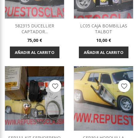
582315 DUCELLIER
LC05 CAJA BOMBILLAS
CAPTADOR...
TALBOT
Precio
Precio
75,00 €
10,00 €
AÑADIR AL CARRITO
AÑADIR AL CARRITO
favorite_border
favorite_border
SER111 KIT SERVOFRENO
CER304 HORQUILLA