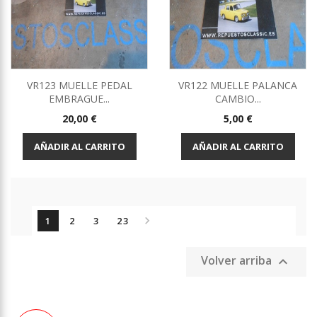
VR123 MUELLE PEDAL
VR122 MUELLE PALANCA
EMBRAGUE...
CAMBIO...
Precio
Precio
20,00 €
5,00 €
AÑADIR AL CARRITO
AÑADIR AL CARRITO

1
2
3
23
Volver arriba
