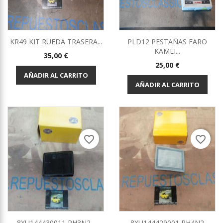
KR49 KIT RUEDA TRASERA...
PLD12 PESTAÑAS FARO
KAMEI...
Precio
35,00 €
Precio
25,00 €
AÑADIR AL CARRITO
AÑADIR AL CARRITO
favorite_border
favorite_border
8XU144430011 PH3N2...
8XU144429001 PH4N2