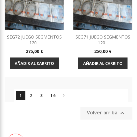
SEG72 JUEGO SEGMENTOS
SEG71 JUEGO SEGMENTOS
120...
120...
Precio
Precio
275,00 €
250,00 €
AÑADIR AL CARRITO
AÑADIR AL CARRITO

1
2
3
16
Volver arriba
