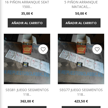
16 PIÑON ARRANQUE SEAT
5 PIÑON ARRANQUE
1500...
MATACAS,...
Precio
Precio
35,00 €
50,00 €
AÑADIR AL CARRITO
AÑADIR AL CARRITO
favorite_border
favorite_border
SEG81 JUEGO SEGMENTOS
SEG77 JUEGO SEGMENTOS
118...
118...
Precio
Precio
363,00 €
423,50 €