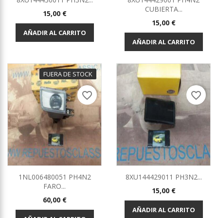
CUBIERTA...
Precio
15,00 €
Precio
15,00 €
AÑADIR AL CARRITO
AÑADIR AL CARRITO
FUERA DE STOCK
favorite_border
favorite_border
1NL006480051 PH4N2
8XU144429011 PH3N2...
FARO...
Precio
15,00 €
Precio
60,00 €
AÑADIR AL CARRITO