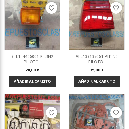
favorite_border
favorite_border
9EL144426001 PH3N2
9EL139137061 PH1N2
PILOTO...
PILOTO...
Precio
Precio
20,00 €
75,00 €
AÑADIR AL CARRITO
AÑADIR AL CARRITO
favorite_border
favorite_border