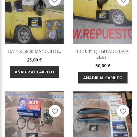
favorite_border
favorite_border
BA14555800 MANGUITO...
CC104* EJE GUIADO CAJA
SEAT...
Precio
25,00 €
Precio
50,00 €
AÑADIR AL CARRITO
AÑADIR AL CARRITO
favorite_border
favorite_border