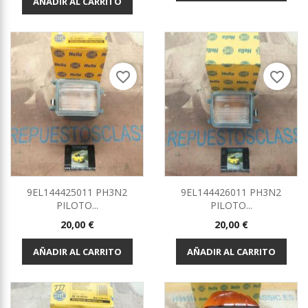
AÑADIR AL CARRITO
favorite_border
favorite_border
9EL144425011 PH3N2
9EL144426011 PH3N2
PILOTO...
PILOTO...
Precio
Precio
20,00 €
20,00 €
AÑADIR AL CARRITO
AÑADIR AL CARRITO