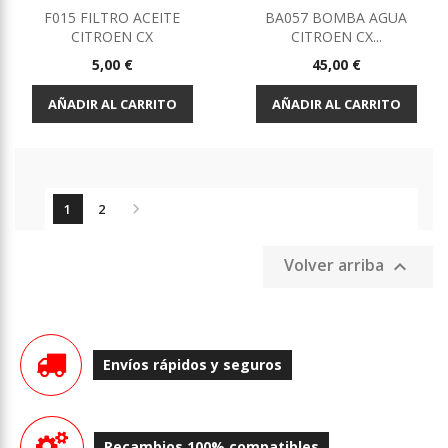
F015 FILTRO ACEITE
BA057 BOMBA AGUA
CITROEN CX
CITROEN CX...
Precio
Precio
5,00 €
45,00 €
AÑADIR AL CARRITO
AÑADIR AL CARRITO

1
2
Volver arriba

Envíos rápidos y seguros
Recambios 100% compatibles