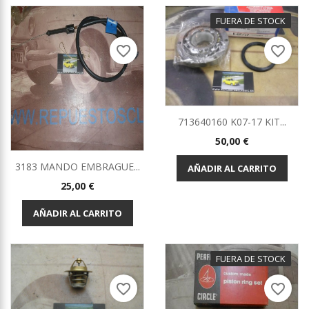
FUERA DE STOCK
favorite_border
favorite_border
713640160 K07-17 KIT...
Precio
50,00 €
3183 MANDO EMBRAGUE...
AÑADIR AL CARRITO
Precio
25,00 €
AÑADIR AL CARRITO
FUERA DE STOCK
favorite_border
favorite_border