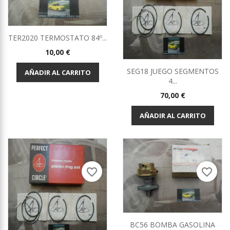
TER2020 TERMOSTATO 84º...
Precio
10,00 €
SEG18 JUEGO SEGMENTOS
AÑADIR AL CARRITO
4...
Precio
70,00 €
AÑADIR AL CARRITO
favorite_border
favorite_border
BC56 BOMBA GASOLINA