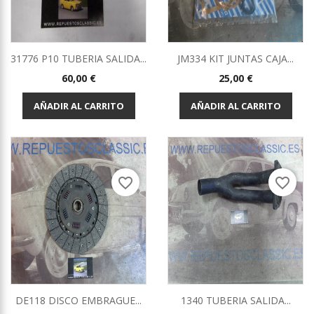
31776 P10 TUBERIA SALIDA...
JM334 KIT JUNTAS CAJA...
Precio
Precio
60,00 €
25,00 €
AÑADIR AL CARRITO
AÑADIR AL CARRITO
favorite_border
favorite_border
DE118 DISCO EMBRAGUE...
1340 TUBERIA SALIDA...