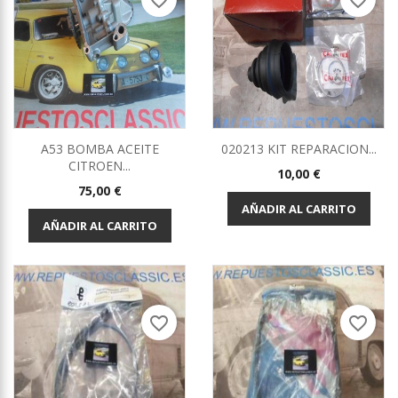
favorite_border
favorite_border
A53 BOMBA ACEITE
020213 KIT REPARACION...
CITROEN...
Precio
10,00 €
Precio
75,00 €
AÑADIR AL CARRITO
AÑADIR AL CARRITO
favorite_border
favorite_border