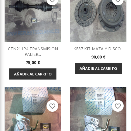
CTN211P4 TRANSMISION
KE87 KIT MAZA Y DISCO...
PALIER...
Precio
90,00 €
Precio
75,00 €
AÑADIR AL CARRITO
AÑADIR AL CARRITO
favorite_border
favorite_border