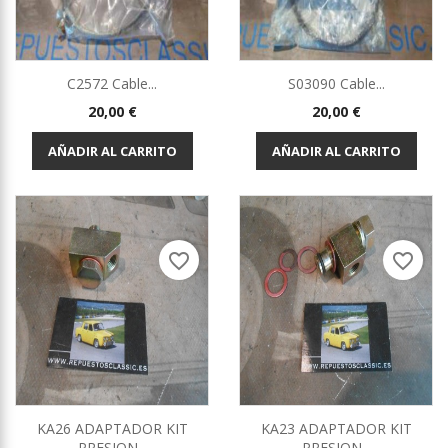
C2572 Cable...
S03090 Cable...
Precio
Precio
20,00 €
20,00 €
AÑADIR AL CARRITO
AÑADIR AL CARRITO
favorite_border
favorite_border
KA26 ADAPTADOR KIT
KA23 ADAPTADOR KIT
PRESION...
PRESION...