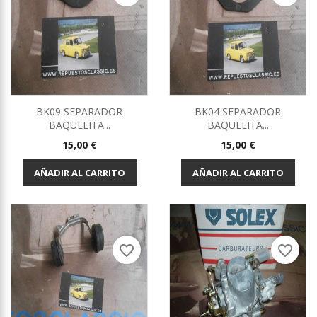
BK09 SEPARADOR
BK04 SEPARADOR
BAQUELITA...
BAQUELITA...
Precio
Precio
15,00 €
15,00 €
AÑADIR AL CARRITO
AÑADIR AL CARRITO
favorite_border
favorite_border