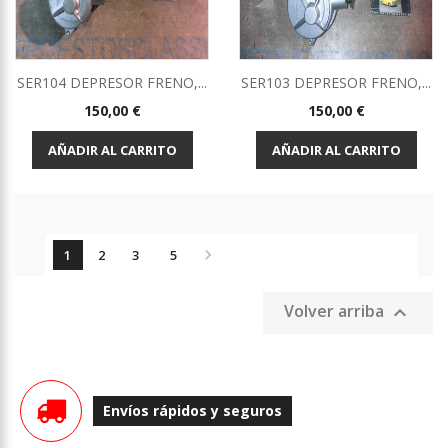
SER104 DEPRESOR FRENO,...
SER103 DEPRESOR FRENO,...
Precio
Precio
150,00 €
150,00 €
AÑADIR AL CARRITO
AÑADIR AL CARRITO

1
2
3
5
Volver arriba

Envíos rápidos y seguros