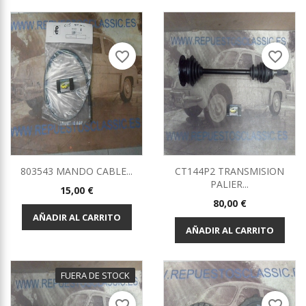
favorite_border
favorite_border
803543 MANDO CABLE...
CT144P2 TRANSMISION
PALIER...
Precio
15,00 €
Precio
80,00 €
AÑADIR AL CARRITO
AÑADIR AL CARRITO
FUERA DE STOCK
favorite_border
favorite_border