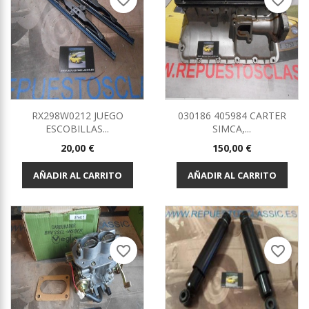
favorite_border
favorite_border
RX298W0212 JUEGO
030186 405984 CARTER
ESCOBILLAS...
SIMCA,...
Precio
Precio
20,00 €
150,00 €
AÑADIR AL CARRITO
AÑADIR AL CARRITO
favorite_border
favorite_border