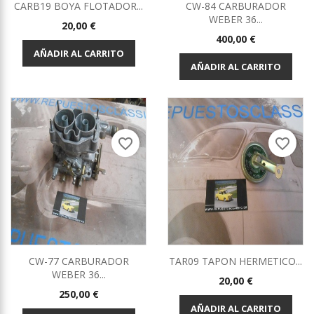
CARB19 BOYA FLOTADOR...
CW-84 CARBURADOR
WEBER 36...
Precio
20,00 €
Precio
400,00 €
AÑADIR AL CARRITO
AÑADIR AL CARRITO
favorite_border
favorite_border
CW-77 CARBURADOR
TAR09 TAPON HERMETICO...
WEBER 36...
Precio
20,00 €
Precio
250,00 €
AÑADIR AL CARRITO