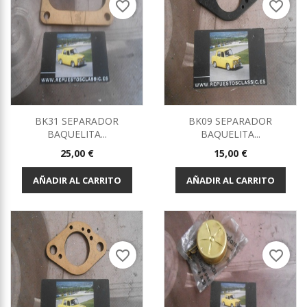
favorite_border
favorite_border
BK31 SEPARADOR
BK09 SEPARADOR
BAQUELITA...
BAQUELITA...
Precio
Precio
25,00 €
15,00 €
AÑADIR AL CARRITO
AÑADIR AL CARRITO
favorite_border
favorite_border