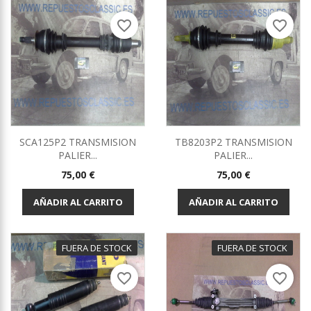
favorite_border
favorite_border
SCA125P2 TRANSMISION
TB8203P2 TRANSMISION
PALIER...
PALIER...
Precio
Precio
75,00 €
75,00 €
AÑADIR AL CARRITO
AÑADIR AL CARRITO
FUERA DE STOCK
FUERA DE STOCK
favorite_border
favorite_border