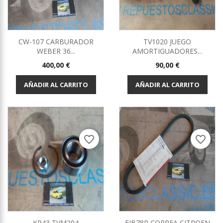
CW-107 CARBURADOR
TV1020 JUEGO
WEBER 36...
AMORTIGUADORES...
Precio
Precio
400,00 €
90,00 €
AÑADIR AL CARRITO
AÑADIR AL CARRITO
favorite_border
favorite_border
KR43 TVM204
EJB78P CORREA CITROEN