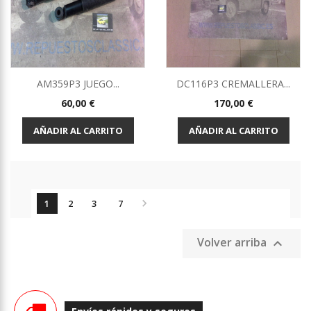
AM359P3 JUEGO...
DC116P3 CREMALLERA...
Precio
Precio
60,00 €
170,00 €
AÑADIR AL CARRITO
AÑADIR AL CARRITO

1
2
3
7
Volver arriba
