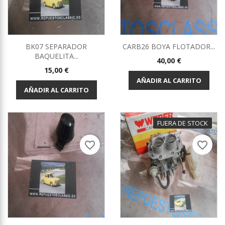
BK07 SEPARADOR
CARB26 BOYA FLOTADOR...
BAQUELITA...
Precio
40,00 €
Precio
15,00 €
AÑADIR AL CARRITO
AÑADIR AL CARRITO
FUERA DE STOCK
favorite_border
favorite_border