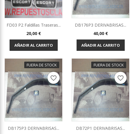
FD03 P2 Faldillas Traseras...
DB176P3 DERIVABRISAS...
Precio
Precio
20,00 €
40,00 €
AÑADIR AL CARRITO
AÑADIR AL CARRITO
FUERA DE STOCK
FUERA DE STOCK
favorite_border
favorite_border
DB175P3 DERIVABRISAS...
DB72P1 DERIVABRISAS...