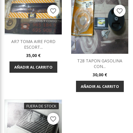
favorite_border
favorite_border
AR7 TOMA AIRE FORD
ESCORT...
Precio
35,00 €
T28 TAPON GASOLINA
CON...
AÑADIR AL CARRITO
Precio
30,00 €
AÑADIR AL CARRITO
FUERA DE STOCK
favorite_border