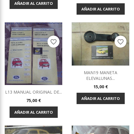
AÑADIR AL CARRITO
AÑADIR AL CARRITO
favorite_border
favorite_border
MAN19 MANETA
ELEVALUNAS...
Precio
15,00 €
L13 MANUAL ORIGINAL DE...
AÑADIR AL CARRITO
Precio
75,00 €
AÑADIR AL CARRITO