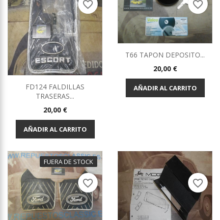
favorite_border
favorite_border
T66 TAPON DEPOSITO...
Precio
20,00 €
FD124 FALDILLAS
AÑADIR AL CARRITO
TRASERAS...
Precio
20,00 €
AÑADIR AL CARRITO
FUERA DE STOCK
favorite_border
favorite_border