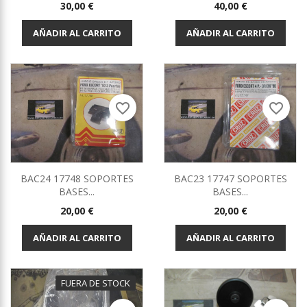
Precio
Precio
30,00 €
40,00 €
AÑADIR AL CARRITO
AÑADIR AL CARRITO
favorite_border
favorite_border
BAC24 17748 SOPORTES
BAC23 17747 SOPORTES
BASES...
BASES...
Precio
Precio
20,00 €
20,00 €
AÑADIR AL CARRITO
AÑADIR AL CARRITO
FUERA DE STOCK