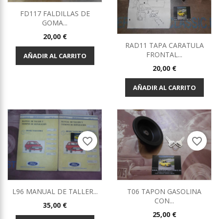
FD117 FALDILLAS DE
GOMA...
Precio
20,00 €
RAD11 TAPA CARATULA
FRONTAL...
AÑADIR AL CARRITO
Precio
20,00 €
AÑADIR AL CARRITO
favorite_border
favorite_border
L96 MANUAL DE TALLER...
T06 TAPON GASOLINA
CON...
Precio
35,00 €
Precio
25,00 €