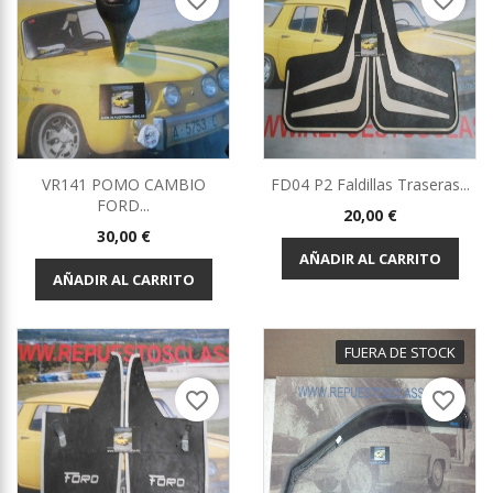
favorite_border
favorite_border
VR141 POMO CAMBIO
FD04 P2 Faldillas Traseras...
FORD...
Precio
20,00 €
Precio
30,00 €
AÑADIR AL CARRITO
AÑADIR AL CARRITO
FUERA DE STOCK
favorite_border
favorite_border