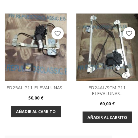
favorite_border
favorite_border
FD25AL P11 ELEVALUNAS...
FD24AL/SCM P11
ELEVALUNAS...
Precio
50,00 €
Vista rápida
Vista rápida


Precio
60,00 €
AÑADIR AL CARRITO
AÑADIR AL CARRITO