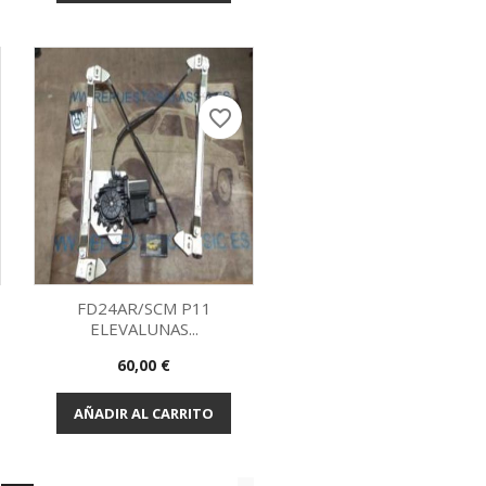
favorite_border
FD24AR/SCM P11
ELEVALUNAS...
Vista rápida

Precio
60,00 €
AÑADIR AL CARRITO