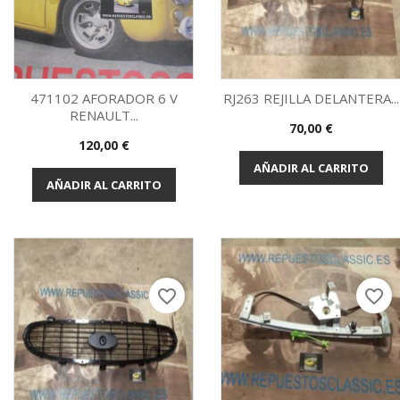
471102 AFORADOR 6 V
RJ263 REJILLA DELANTERA...
RENAULT...
Precio
70,00 €
Vista rápida
Vista rápida


Precio
120,00 €
AÑADIR AL CARRITO
AÑADIR AL CARRITO
favorite_border
favorite_border