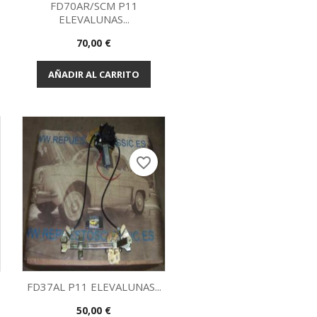
FD70AR/SCM P11
ELEVALUNAS...
Vista rápida

Precio
70,00 €
AÑADIR AL CARRITO
favorite_border
FD37AL P11 ELEVALUNAS...
Precio
50,00 €