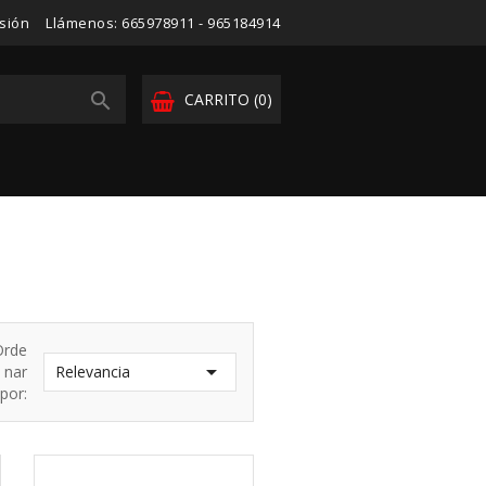
esión
Llámenos:
665978911 - 965184914

CARRITO
(0)
Orde

nar
Relevancia
por: