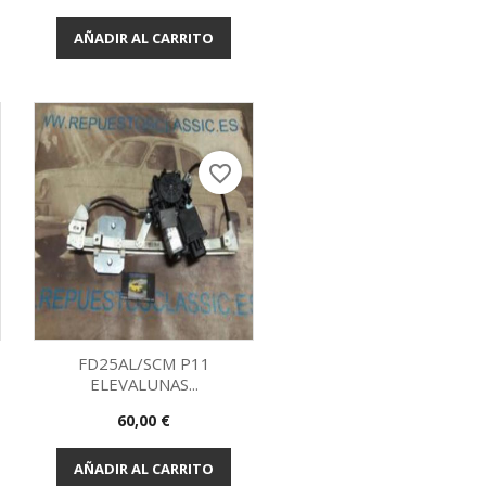
Vista rápida

AÑADIR AL CARRITO
favorite_border
FD25AL/SCM P11
ELEVALUNAS...
Vista rápida

Precio
60,00 €
AÑADIR AL CARRITO