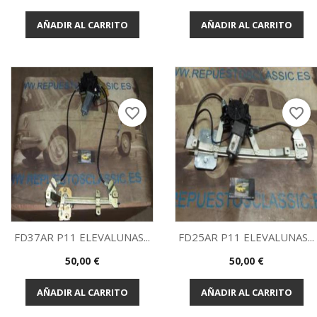
Vista rápida
Vista rápida


AÑADIR AL CARRITO
AÑADIR AL CARRITO
favorite_border
favorite_border
FD37AR P11 ELEVALUNAS...
FD25AR P11 ELEVALUNAS...
Precio
Precio
50,00 €
50,00 €
Vista rápida
Vista rápida


AÑADIR AL CARRITO
AÑADIR AL CARRITO