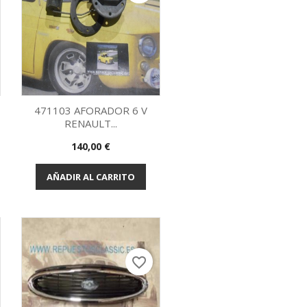
471103 AFORADOR 6 V
RENAULT...
Vista rápida

Precio
140,00 €
AÑADIR AL CARRITO
favorite_border