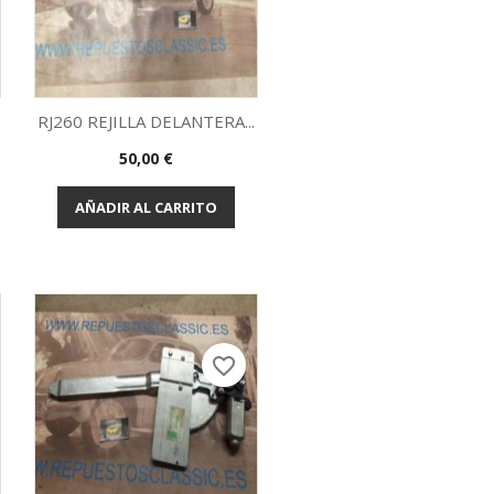
RJ260 REJILLA DELANTERA...
Precio
50,00 €
Vista rápida

AÑADIR AL CARRITO
favorite_border