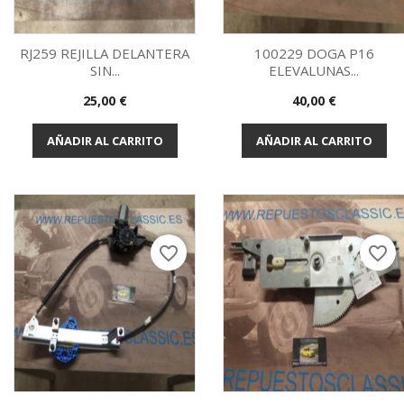
RJ259 REJILLA DELANTERA
100229 DOGA P16
SIN...
ELEVALUNAS...
Vista rápida
Vista rápida


Precio
Precio
25,00 €
40,00 €
AÑADIR AL CARRITO
AÑADIR AL CARRITO
favorite_border
favorite_border