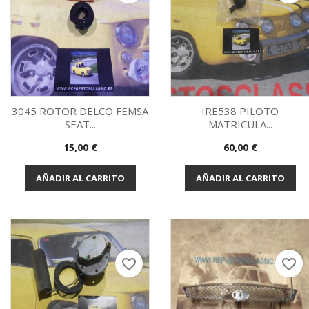
3045 ROTOR DELCO FEMSA
IRE538 PILOTO
SEAT...
MATRICULA...
Vista rápida
Vista rápida


Precio
Precio
15,00 €
60,00 €
AÑADIR AL CARRITO
AÑADIR AL CARRITO
favorite_border
favorite_border