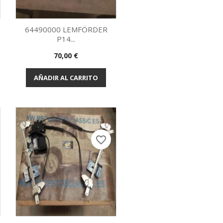
64490000 LEMFÖRDER
P14...
Vista rápida

Precio
70,00 €
AÑADIR AL CARRITO
favorite_border