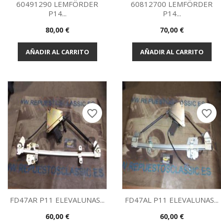
60491290 LEMFÖRDER
60812700 LEMFÖRDER
P14...
P14...
Vista rápida
Vista rápida


Precio
Precio
80,00 €
70,00 €
AÑADIR AL CARRITO
AÑADIR AL CARRITO
favorite_border
favorite_border
FD47AR P11 ELEVALUNAS...
FD47AL P11 ELEVALUNAS...
Precio
Precio
60,00 €
60,00 €