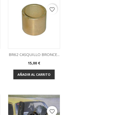
favorite_border
BR62 CASQUILLO BRONCE...
Precio
15,00 €
Vista rápida

AÑADIR AL CARRITO
favorite_border