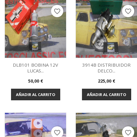
favorite_border
favorite_border
DLB101 BOBINA 12V
3914B DISTRIBUIDOR
LUCAS...
DELCO...
Vista rápida
Vista rápida


Precio
Precio
50,00 €
225,00 €
AÑADIR AL CARRITO
AÑADIR AL CARRITO
favorite_border
favorite_border