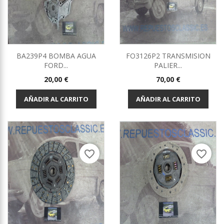
BA239P4 BOMBA AGUA
FO3126P2 TRANSMISION
FORD...
PALIER...
Precio
Precio
20,00 €
70,00 €
AÑADIR AL CARRITO
AÑADIR AL CARRITO
favorite_border
favorite_border