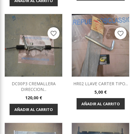
AÑADIR AL CARRITO
favorite_border
favorite_border
DC00P3 CREMALLERA
HR02 LLAVE CARTER TIPO...
DIRECCION...
Precio
5,00 €
Precio
120,00 €
AÑADIR AL CARRITO
AÑADIR AL CARRITO