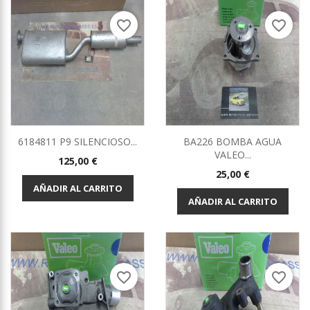
favorite_border
favorite_border
6184811 P9 SILENCIOSO...
BA226 BOMBA AGUA
VALEO...
Precio
125,00 €
Precio
25,00 €
AÑADIR AL CARRITO
AÑADIR AL CARRITO
favorite_border
favorite_border