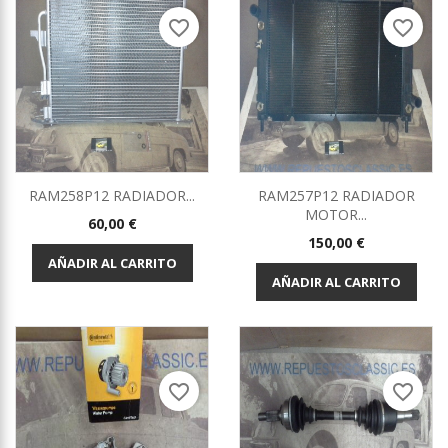
favorite_border
favorite_border
RAM258P12 RADIADOR...
RAM257P12 RADIADOR
MOTOR...
Precio
60,00 €
Precio
150,00 €
AÑADIR AL CARRITO
AÑADIR AL CARRITO
favorite_border
favorite_border