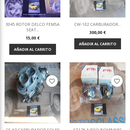
3045 ROTOR DELCO FEMSA
CW-102 CARBURADOR...
SEAT...
Precio
300,00 €
Precio
15,00 €
AÑADIR AL CARRITO
AÑADIR AL CARRITO
favorite_border
favorite_border
CS-63 CARBURADOR SOLEX
ST176 JUEGO BOMBINES