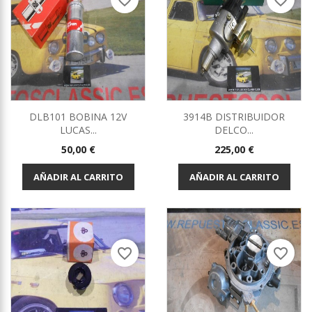
favorite_border
favorite_border
DLB101 BOBINA 12V
3914B DISTRIBUIDOR
LUCAS...
DELCO...
Precio
Precio
50,00 €
225,00 €
AÑADIR AL CARRITO
AÑADIR AL CARRITO
favorite_border
favorite_border