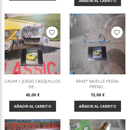
AÑADIR AL CARRITO
favorite_border
favorite_border
CAS44-1 JUEGO CASQUILLOS
RR43* MUELLE PEDAL
DE...
FRENO...
Precio
Precio
45,00 €
15,00 €
AÑADIR AL CARRITO
AÑADIR AL CARRITO