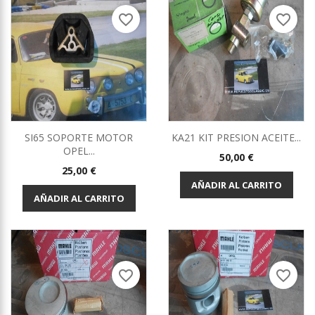
favorite_border
favorite_border
SI65 SOPORTE MOTOR
KA21 KIT PRESION ACEITE...
OPEL...
Precio
50,00 €
Precio
25,00 €
AÑADIR AL CARRITO
AÑADIR AL CARRITO
favorite_border
favorite_border