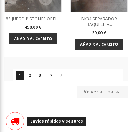
83 JUEGO PISTONES OPEL...
BK34 SEPARADOR
BAQUELITA...
Precio
450,00 €
Precio
20,00 €
AÑADIR AL CARRITO
AÑADIR AL CARRITO

1
2
3
7
Volver arriba

Envíos rápidos y seguros