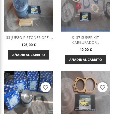
133 JUEGO PISTONES OPEL...
S137 SUPER KIT
CARBURADOR...
Precio
125,00 €
Precio
40,00 €
AÑADIR AL CARRITO
AÑADIR AL CARRITO
favorite_border
favorite_border