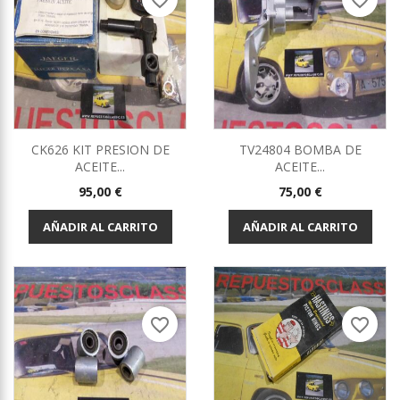
favorite_border
favorite_border
CK626 KIT PRESION DE
TV24804 BOMBA DE
ACEITE...
ACEITE...
Precio
Precio
95,00 €
75,00 €
AÑADIR AL CARRITO
AÑADIR AL CARRITO
favorite_border
favorite_border