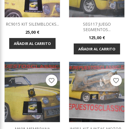
RC9015 KIT SILEMBLOCKS...
SEG117 JUEGO
SEGMENTOS...
Precio
25,00 €
Precio
125,00 €
AÑADIR AL CARRITO
AÑADIR AL CARRITO
favorite_border
favorite_border
M60* MEMBRANA
JM351 KIT JUNTAS MOTOR...