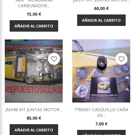
CARBURADOR...
Precio
60,00 €
Precio
15,00 €
AÑADIR AL CARRITO
AÑADIR AL CARRITO
favorite_border
favorite_border
JM348 KIT JUNTAS MOTOR...
7780601 CASQUILLO CAÑA
DE...
Precio
85,00 €
Precio
7,00 €
AÑADIR AL CARRITO