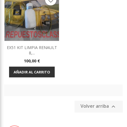
favorite_border
EX51 KIT LIMPIA RENAULT
8,...
Precio
100,00 €
AÑADIR AL CARRITO
Volver arriba
