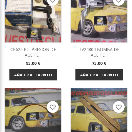
favorite_border
favorite_border
CK626 KIT PRESION DE
TV24804 BOMBA DE
ACEITE...
ACEITE...
Precio
Precio
95,00 €
75,00 €
AÑADIR AL CARRITO
AÑADIR AL CARRITO
favorite_border
favorite_border