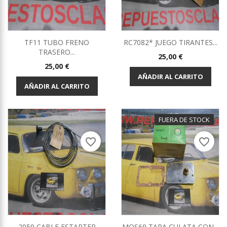
TF11 TUBO FRENO
RC7082* JUEGO TIRANTES...
TRASERO...
Precio
25,00 €
Precio
25,00 €
AÑADIR AL CARRITO
AÑADIR AL CARRITO
FUERA DE STOCK
favorite_border
favorite_border
2059 CABLE ESTARTER
MOS69 TAPA CULATA CON...