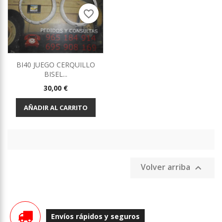
favorite_border
BI40 JUEGO CERQUILLO
BISEL...
Precio
30,00 €
AÑADIR AL CARRITO
Volver arriba

Envíos rápidos y seguros