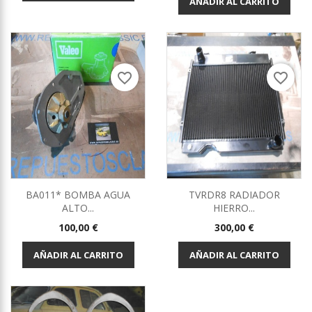
AÑADIR AL CARRITO
favorite_border
favorite_border
BA011* BOMBA AGUA
TVRDR8 RADIADOR
ALTO...
HIERRO...
Precio
Precio
100,00 €
300,00 €
AÑADIR AL CARRITO
AÑADIR AL CARRITO