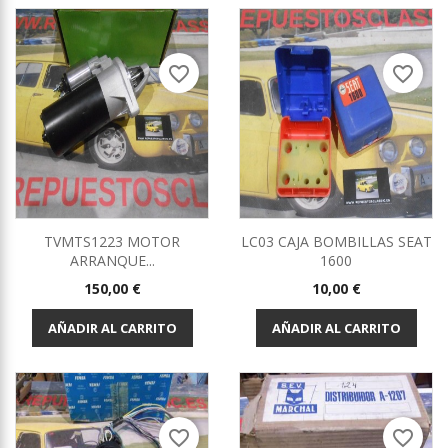
favorite_border
favorite_border
TVMTS1223 MOTOR
LC03 CAJA BOMBILLAS SEAT
ARRANQUE...
1600
Precio
Precio
150,00 €
10,00 €
AÑADIR AL CARRITO
AÑADIR AL CARRITO
favorite_border
favorite_border