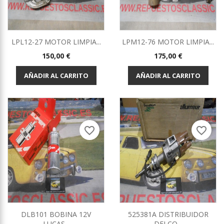
LPL12-27 MOTOR LIMPIA...
LPM12-76 MOTOR LIMPIA...
Precio
Precio
150,00 €
175,00 €
AÑADIR AL CARRITO
AÑADIR AL CARRITO
favorite_border
favorite_border
DLB101 BOBINA 12V
525381A DISTRIBUIDOR
LUCAS...
DELCO...