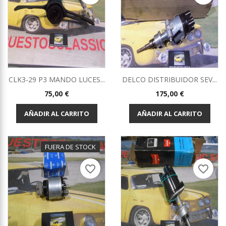
CLK3-29 P3 MANDO LUCES...
DELCO DISTRIBUIDOR SEV...
Precio
Precio
75,00 €
175,00 €
AÑADIR AL CARRITO
AÑADIR AL CARRITO
FUERA DE STOCK
favorite_border
favorite_border