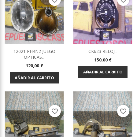
favorite_border
favorite_border
12021 PH4N2 JUEGO
CK623 RELOJ...
OPTICAS...
Precio
150,00 €
Precio
120,00 €
AÑADIR AL CARRITO
AÑADIR AL CARRITO
favorite_border
favorite_border