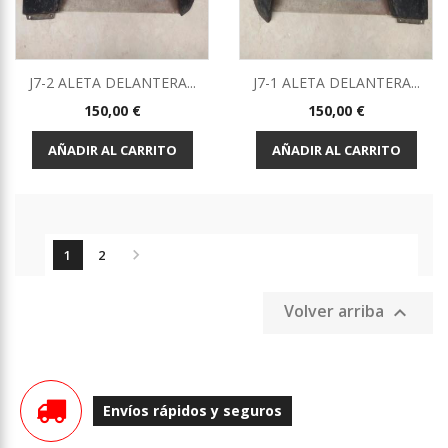
J7-2 ALETA DELANTERA...
J7-1 ALETA DELANTERA...
Precio
Precio
150,00 €
150,00 €
AÑADIR AL CARRITO
AÑADIR AL CARRITO

1
2
Volver arriba

Envíos rápidos y seguros