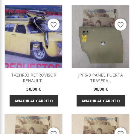
favorite_border
favorite_border
TVZHR03 RETROVISOR
JPP6-9 PANEL PUERTA
RENAULT...
TRASERA...
Precio
Precio
50,00 €
90,00 €
AÑADIR AL CARRITO
AÑADIR AL CARRITO
favorite_border
favorite_border