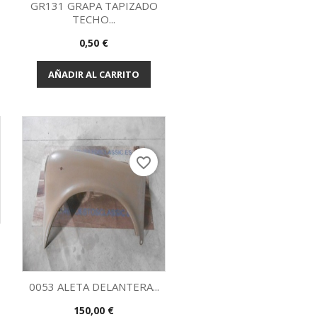
GR131 GRAPA TAPIZADO
TECHO...
Vista rápida

Precio
0,50 €
AÑADIR AL CARRITO
favorite_border
0053 ALETA DELANTERA...
Precio
150,00 €