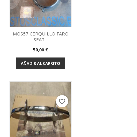
MOS57 CERQUILLO FARO
SEAT...
Vista rápida

Precio
50,00 €
AÑADIR AL CARRITO
favorite_border