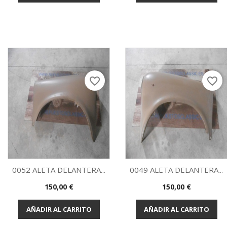
favorite_border
favorite_border
0052 ALETA DELANTERA...
0049 ALETA DELANTERA...
Precio
Precio
150,00 €
150,00 €
Vista rápida
Vista rápida


AÑADIR AL CARRITO
AÑADIR AL CARRITO