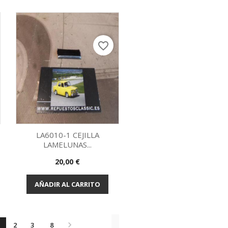
favorite_border
LA6010-1 CEJILLA
LAMELUNAS...
Vista rápida

Precio
20,00 €
AÑADIR AL CARRITO

1
2
3
8