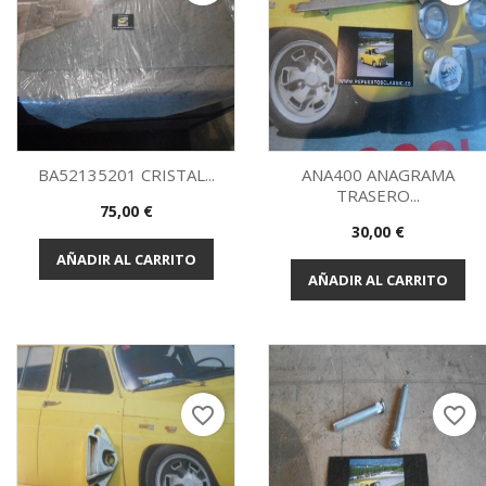
BA52135201 CRISTAL...
ANA400 ANAGRAMA
TRASERO...
Precio
75,00 €
Vista rápida
Vista rápida


Precio
30,00 €
AÑADIR AL CARRITO
AÑADIR AL CARRITO
favorite_border
favorite_border