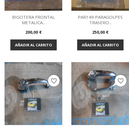
BIGOTERA FRONTAL
PAR149 PARAGOLPES
METALICA...
TRASERO...
Vista rápida
Vista rápida


Precio
Precio
200,00 €
250,00 €
AÑADIR AL CARRITO
AÑADIR AL CARRITO
favorite_border
favorite_border