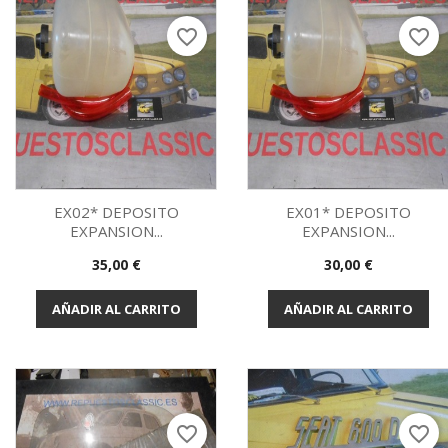
favorite_border
favorite_border
EX02* DEPOSITO
EX01* DEPOSITO
EXPANSION...
EXPANSION...
Vista rápida
Vista rápida


Precio
Precio
35,00 €
30,00 €
AÑADIR AL CARRITO
AÑADIR AL CARRITO
favorite_border
favorite_border