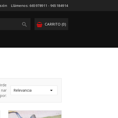
esión
Llámenos:
665978911 - 965184914

CARRITO
(0)
Orde

nar
Relevancia
por: