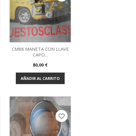
CM88 MANETA CON LLAVE
CAPO...
Vista rápida

Precio
80,00 €
AÑADIR AL CARRITO
favorite_border