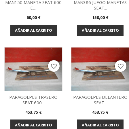
MAN150 MANETA SEAT 600
MAN386 JUEGO MANETAS
E,...
SEAT...
Vista rápida
Vista rápida


Precio
Precio
60,00 €
150,00 €
AÑADIR AL CARRITO
AÑADIR AL CARRITO
favorite_border
favorite_border
PARAGOLPES TRASERO
PARAGOLPES DELANTERO
SEAT 600...
SEAT...
Vista rápida
Vista rápida


Precio
Precio
453,75 €
453,75 €
AÑADIR AL CARRITO
AÑADIR AL CARRITO