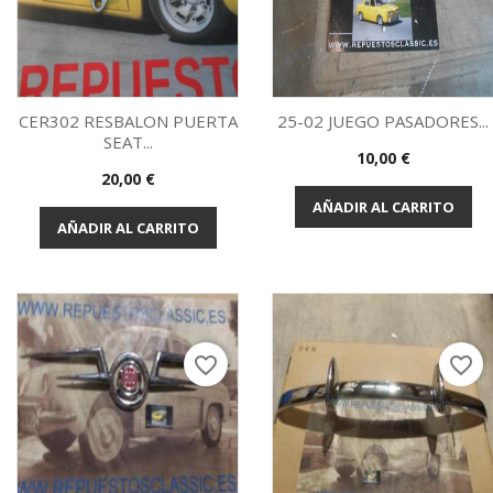
CER302 RESBALON PUERTA
25-02 JUEGO PASADORES...
SEAT...
Precio
10,00 €
Vista rápida
Vista rápida


Precio
20,00 €
AÑADIR AL CARRITO
AÑADIR AL CARRITO
favorite_border
favorite_border