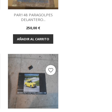
PAR148 PARAGOLPES
DELANTERO...
Vista rápida

Precio
250,00 €
AÑADIR AL CARRITO
favorite_border