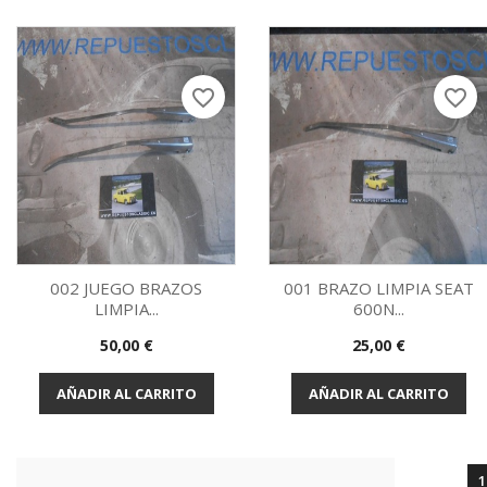
favorite_border
favorite_border
002 JUEGO BRAZOS
001 BRAZO LIMPIA SEAT
LIMPIA...
600N...
Vista rápida
Vista rápida


Precio
Precio
50,00 €
25,00 €
AÑADIR AL CARRITO
AÑADIR AL CARRITO