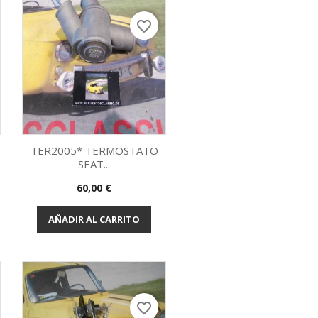
favorite_border
TER2005* TERMOSTATO
SEAT...
Vista rápida

Precio
60,00 €
AÑADIR AL CARRITO
favorite_border