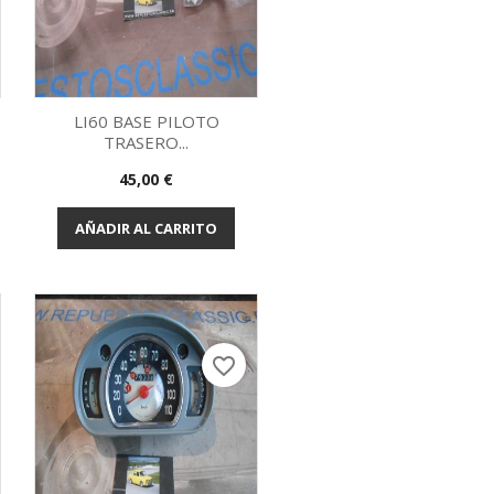
LI60 BASE PILOTO
TRASERO...
Vista rápida

Precio
45,00 €
AÑADIR AL CARRITO
favorite_border