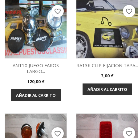
favorite_border
favorite_border
ANT10 JUEGO FAROS
RA136 CLIP FIJACION TAPA..
LARGO...
Precio
3,00 €
Vista rápida
Vista rápida


Precio
120,00 €
AÑADIR AL CARRITO
AÑADIR AL CARRITO
favorite_border
favorite_border