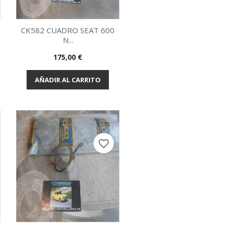
CK582 CUADRO SEAT 600
N...
Vista rápida

Precio
175,00 €
AÑADIR AL CARRITO
favorite_border