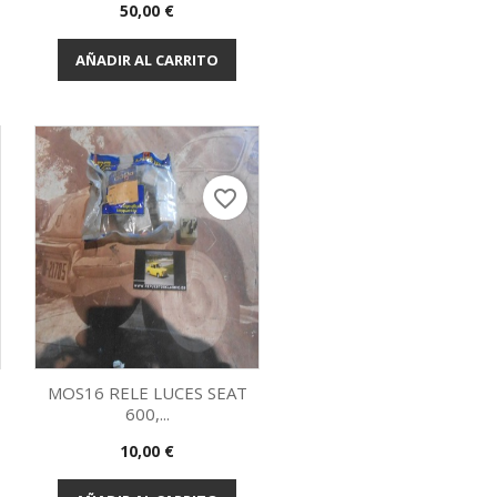
Vista rápida

Precio
50,00 €
AÑADIR AL CARRITO
favorite_border
MOS16 RELE LUCES SEAT
600,...
Vista rápida

Precio
10,00 €