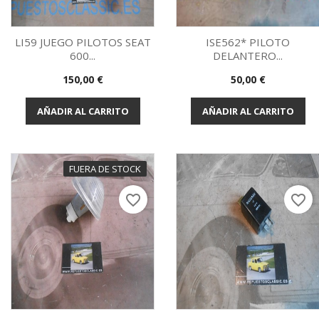
LI59 JUEGO PILOTOS SEAT
ISE562* PILOTO
600...
DELANTERO...
Vista rápida
Vista rápida


Precio
Precio
150,00 €
50,00 €
AÑADIR AL CARRITO
AÑADIR AL CARRITO
FUERA DE STOCK
favorite_border
favorite_border