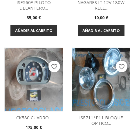
ISE560* PILOTO
NAGARES IT 12V 180W
DELANTERO...
RELE...
Vista rápida
Vista rápida


Precio
Precio
35,00 €
10,00 €
AÑADIR AL CARRITO
AÑADIR AL CARRITO
favorite_border
favorite_border
CK580 CUADRO...
ISE711*P11 BLOQUE
OPTICO...
Precio
175,00 €