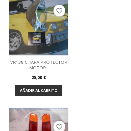
favorite_border
.
VR138 CHAPA PROTECTOR
MOTOR...
Vista rápida

Precio
25,00 €
AÑADIR AL CARRITO
favorite_border