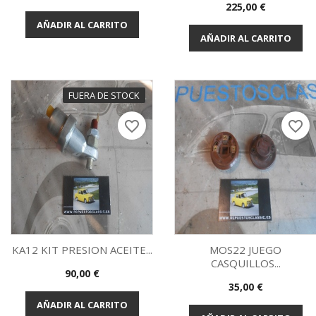
Vista rápida
Vista rápida


Precio
225,00 €
AÑADIR AL CARRITO
AÑADIR AL CARRITO
FUERA DE STOCK
favorite_border
favorite_border
KA12 KIT PRESION ACEITE...
MOS22 JUEGO
CASQUILLOS...
Precio
90,00 €
Vista rápida
Vista rápida


Precio
35,00 €
AÑADIR AL CARRITO