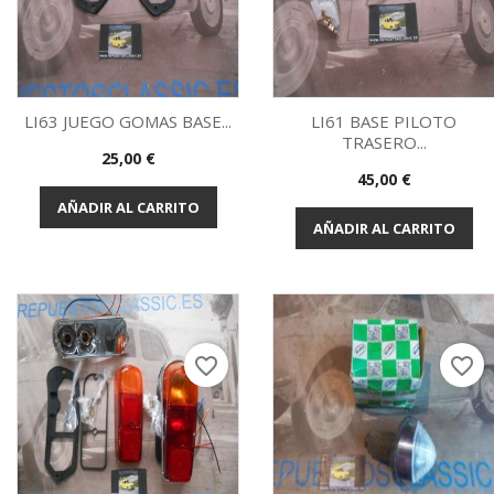
LI63 JUEGO GOMAS BASE...
LI61 BASE PILOTO
TRASERO...
Precio
25,00 €
Vista rápida
Vista rápida


Precio
45,00 €
AÑADIR AL CARRITO
AÑADIR AL CARRITO
favorite_border
favorite_border