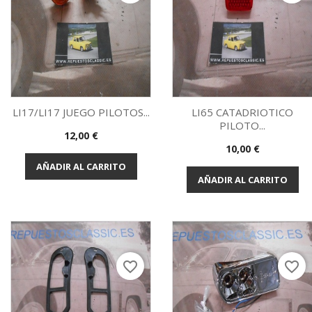
LI17/LI17 JUEGO PILOTOS...
LI65 CATADRIOTICO
PILOTO...
Precio
12,00 €
Vista rápida
Vista rápida


Precio
10,00 €
AÑADIR AL CARRITO
AÑADIR AL CARRITO
favorite_border
favorite_border