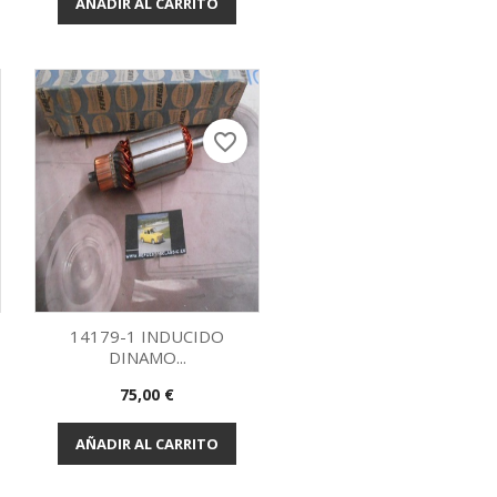
AÑADIR AL CARRITO
favorite_border
14179-1 INDUCIDO
DINAMO...
Vista rápida

Precio
75,00 €
AÑADIR AL CARRITO