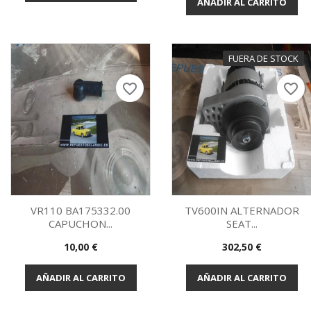
AÑADIR AL CARRITO
FUERA DE STOCK
favorite_border
favorite_border
VR110 BA175332.00
TV600IN ALTERNADOR
CAPUCHON...
SEAT...
Vista rápida
Vista rápida


Precio
Precio
10,00 €
302,50 €
AÑADIR AL CARRITO
AÑADIR AL CARRITO