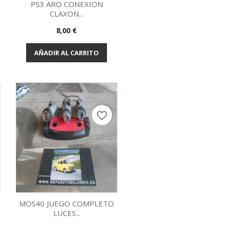
PS3 ARO CONEXION
CLAXON...
Vista rápida

Precio
8,00 €
AÑADIR AL CARRITO
favorite_border
MOS40 JUEGO COMPLETO
LUCES...