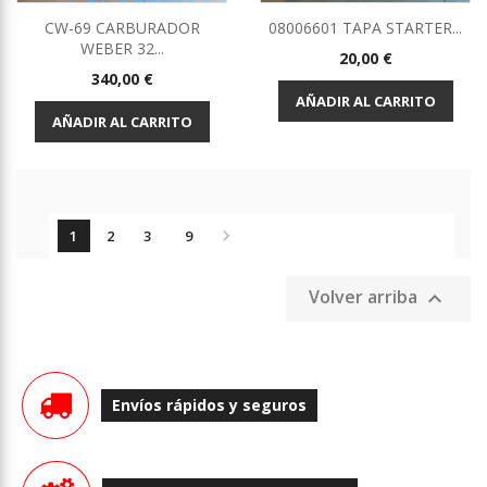
CW-69 CARBURADOR
08006601 TAPA STARTER...
WEBER 32...
Precio
20,00 €
Precio
340,00 €
AÑADIR AL CARRITO
AÑADIR AL CARRITO

1
2
3
9
Volver arriba

Envíos rápidos y seguros