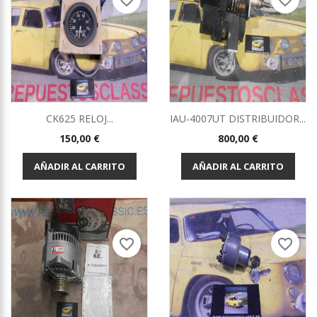
favorite_border
favorite_border
CK625 RELOJ...
IAU-4007UT DISTRIBUIDOR...
Precio
Precio
150,00 €
800,00 €
AÑADIR AL CARRITO
AÑADIR AL CARRITO
favorite_border
favorite_border