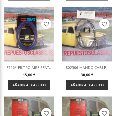
favorite_border
favorite_border
F116* FILTRO AIRE SEAT...
802506 MANDO CABLE...
Precio
Precio
15,00 €
30,00 €
AÑADIR AL CARRITO
AÑADIR AL CARRITO
favorite_border
favorite_border