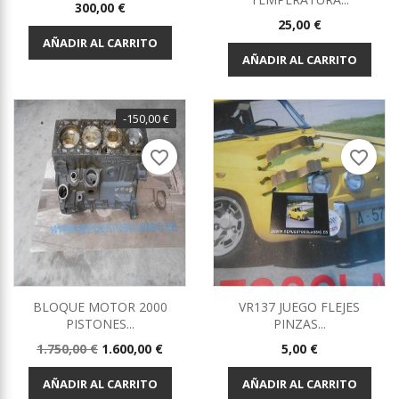
Precio
300,00 €
Precio
25,00 €
AÑADIR AL CARRITO
AÑADIR AL CARRITO
-150,00 €
favorite_border
favorite_border
BLOQUE MOTOR 2000
VR137 JUEGO FLEJES
PISTONES...
PINZAS...
Precio
Precio
Precio
1.750,00 €
1.600,00 €
5,00 €
base
AÑADIR AL CARRITO
AÑADIR AL CARRITO