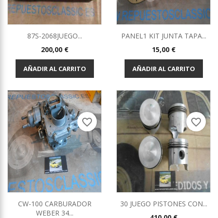
87S-2068JUEGO...
PANEL1 KIT JUNTA TAPA...
Precio
Precio
200,00 €
15,00 €
AÑADIR AL CARRITO
AÑADIR AL CARRITO
favorite_border
favorite_border
CW-100 CARBURADOR
30 JUEGO PISTONES CON...
WEBER 34...
Precio
410,00 €