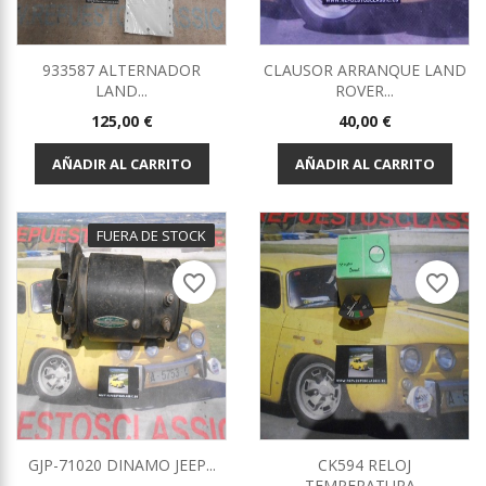
933587 ALTERNADOR
CLAUSOR ARRANQUE LAND
LAND...
ROVER...
Precio
Precio
125,00 €
40,00 €
AÑADIR AL CARRITO
AÑADIR AL CARRITO
FUERA DE STOCK
favorite_border
favorite_border
GJP-71020 DINAMO JEEP...
CK594 RELOJ
TEMPERATURA...