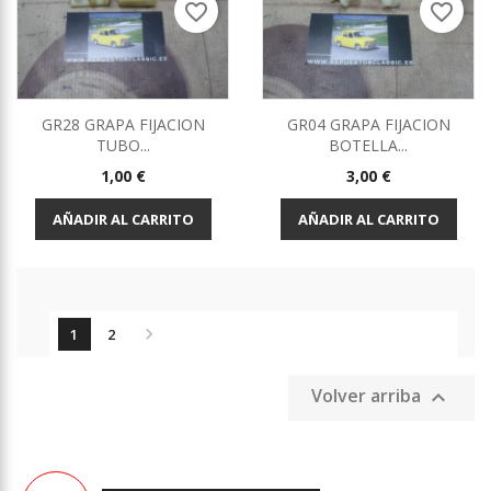
favorite_border
favorite_border
GR28 GRAPA FIJACION
GR04 GRAPA FIJACION
TUBO...
BOTELLA...
Precio
Precio
1,00 €
3,00 €
AÑADIR AL CARRITO
AÑADIR AL CARRITO

1
2
Volver arriba
