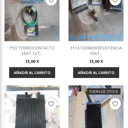
favorite_border
favorite_border
PS3 TERMOCONTACTO
3114 TERMORRESISTENCIA
SEAT 127,...
SEAT...
Precio
Precio
15,00 €
15,00 €
AÑADIR AL CARRITO
AÑADIR AL CARRITO
FUERA DE STOCK
favorite_border
favorite_border