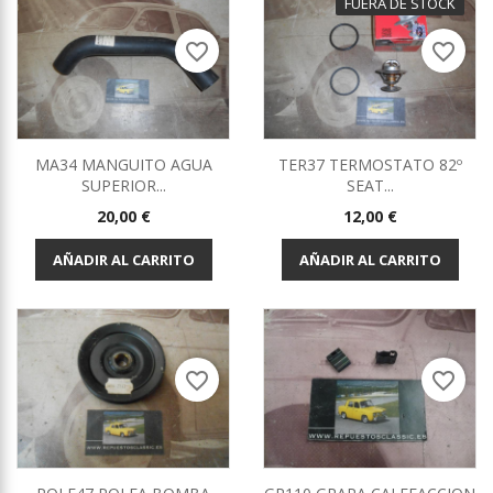
FUERA DE STOCK
favorite_border
favorite_border
MA34 MANGUITO AGUA
TER37 TERMOSTATO 82º
SUPERIOR...
SEAT...
Precio
Precio
20,00 €
12,00 €
AÑADIR AL CARRITO
AÑADIR AL CARRITO
favorite_border
favorite_border