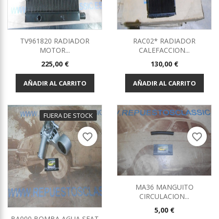
TV961820 RADIADOR
RAC02* RADIADOR
MOTOR...
CALEFACCION...
Precio
Precio
225,00 €
130,00 €
AÑADIR AL CARRITO
AÑADIR AL CARRITO
FUERA DE STOCK
favorite_border
favorite_border
MA36 MANGUITO
CIRCULACION...
Precio
5,00 €
BA000 BOMBA AGUA SEAT