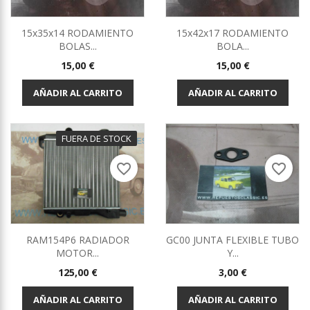
15x35x14 RODAMIENTO
15x42x17 RODAMIENTO
BOLAS...
BOLA...
Precio
Precio
15,00 €
15,00 €
AÑADIR AL CARRITO
AÑADIR AL CARRITO
FUERA DE STOCK
favorite_border
favorite_border
RAM154P6 RADIADOR
GC00 JUNTA FLEXIBLE TUBO
MOTOR...
Y...
Precio
Precio
125,00 €
3,00 €
AÑADIR AL CARRITO
AÑADIR AL CARRITO