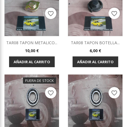
favorite_border
favorite_border
TAR08 TAPON METALICO...
TAR08 TAPON BOTELLA...
Precio
Precio
10,00 €
6,00 €
AÑADIR AL CARRITO
AÑADIR AL CARRITO
FUERA DE STOCK
favorite_border
favorite_border