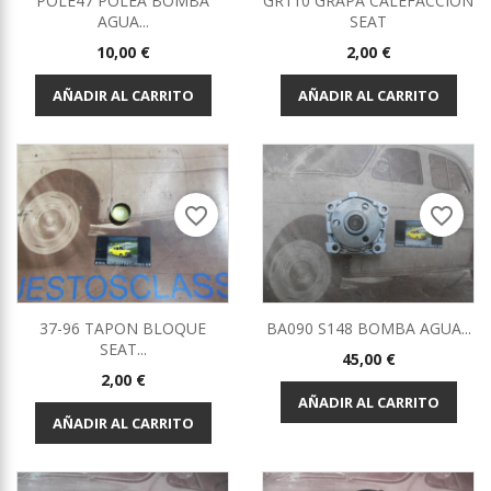
POLE47 POLEA BOMBA
GR110 GRAPA CALEFACCION
AGUA...
SEAT
Precio
Precio
10,00 €
2,00 €
AÑADIR AL CARRITO
AÑADIR AL CARRITO
favorite_border
favorite_border
37-96 TAPON BLOQUE
BA090 S148 BOMBA AGUA...
SEAT...
Precio
45,00 €
Precio
2,00 €
AÑADIR AL CARRITO
AÑADIR AL CARRITO