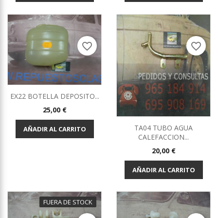
favorite_border
favorite_border
EX22 BOTELLA DEPOSITO...
Precio
25,00 €
TA04 TUBO AGUA
AÑADIR AL CARRITO
CALEFACCION...
Precio
20,00 €
AÑADIR AL CARRITO
FUERA DE STOCK