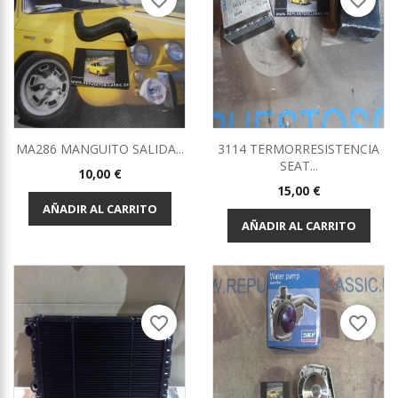
favorite_border
favorite_border
MA286 MANGUITO SALIDA...
3114 TERMORRESISTENCIA
SEAT...
Precio
10,00 €
Precio
15,00 €
AÑADIR AL CARRITO
AÑADIR AL CARRITO
favorite_border
favorite_border