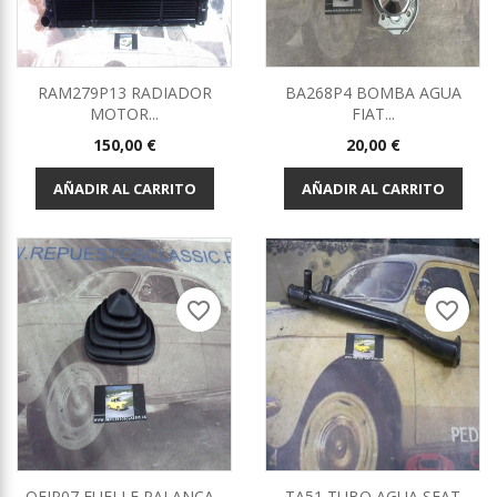
RAM279P13 RADIADOR
BA268P4 BOMBA AGUA
MOTOR...
FIAT...
Precio
Precio
150,00 €
20,00 €
AÑADIR AL CARRITO
AÑADIR AL CARRITO
favorite_border
favorite_border
OFIP07 FUELLE PALANCA...
TA51 TUBO AGUA SEAT