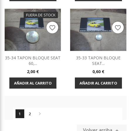
FUERA DE STOCK
favorite_border
favorite_border
35-34 TAPON BLOQUE SEAT
35-33 TAPON BLOQUE
60,...
SEAT...
Precio
Precio
2,00 €
0,60 €
AÑADIR AL CARRITO
AÑADIR AL CARRITO

1
2
Volver arriba
