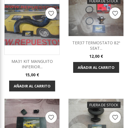
FUERA DE STOCK
favorite_border
favorite_border
TER37 TERMOSTATO 82º
SEAT...
Precio
12,00 €
MA31 KIT MANGUITO
INFERIOR...
AÑADIR AL CARRITO
Precio
15,00 €
AÑADIR AL CARRITO
FUERA DE STOCK
favorite_border
favorite_border