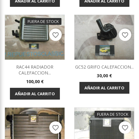
AÑADIR AL CARRITO
AÑADIR AL CARRITO
FUERA DE STOCK
favorite_border
favorite_border
RAC44 RADIADOR
GC52 GRIFO CALEFACCION...
CALEFACCION...
Precio
30,00 €
Precio
100,00 €
AÑADIR AL CARRITO
AÑADIR AL CARRITO
FUERA DE STOCK
favorite_border
favorite_border