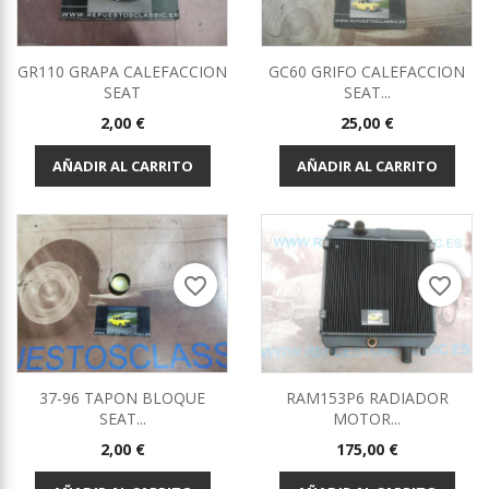
GR110 GRAPA CALEFACCION
GC60 GRIFO CALEFACCION
SEAT
SEAT...
Precio
Precio
2,00 €
25,00 €
AÑADIR AL CARRITO
AÑADIR AL CARRITO
favorite_border
favorite_border
37-96 TAPON BLOQUE
RAM153P6 RADIADOR
SEAT...
MOTOR...
Precio
Precio
2,00 €
175,00 €