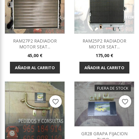
RAM27P2 RADIADOR
RAM25P2 RADIADOR
MOTOR SEAT...
MOTOR SEAT...
Precio
Precio
45,00 €
175,00 €
AÑADIR AL CARRITO
AÑADIR AL CARRITO
FUERA DE STOCK
favorite_border
favorite_border
GR28 GRAPA FIJACION