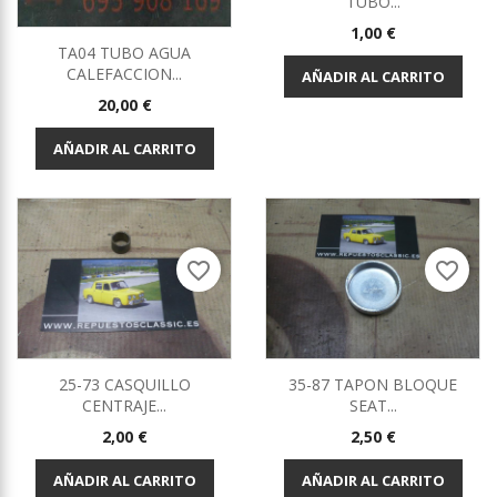
TUBO...
Precio
1,00 €
TA04 TUBO AGUA
CALEFACCION...
AÑADIR AL CARRITO
Precio
20,00 €
AÑADIR AL CARRITO
favorite_border
favorite_border
25-73 CASQUILLO
35-87 TAPON BLOQUE
CENTRAJE...
SEAT...
Precio
Precio
2,00 €
2,50 €
AÑADIR AL CARRITO
AÑADIR AL CARRITO