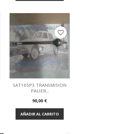
favorite_border
SAT165P3 TRANSMISION
PALIER...
Vista rápida

Precio
90,00 €
AÑADIR AL CARRITO