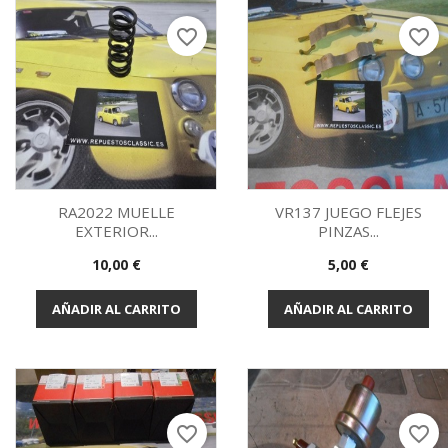
favorite_border
favorite_border
RA2022 MUELLE
VR137 JUEGO FLEJES
EXTERIOR...
PINZAS...
Vista rápida
Vista rápida


Precio
Precio
10,00 €
5,00 €
AÑADIR AL CARRITO
AÑADIR AL CARRITO
favorite_border
favorite_border