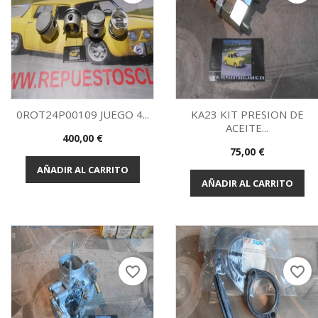
0ROT24P00109 JUEGO 4...
KA23 KIT PRESION DE
ACEITE...
Precio
400,00 €
Vista rápida
Vista rápida


Precio
75,00 €
AÑADIR AL CARRITO
AÑADIR AL CARRITO
favorite_border
favorite_border