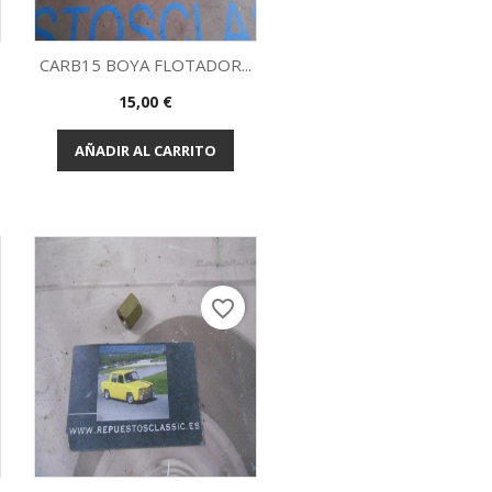
CARB15 BOYA FLOTADOR...
Precio
15,00 €
Vista rápida

AÑADIR AL CARRITO
favorite_border