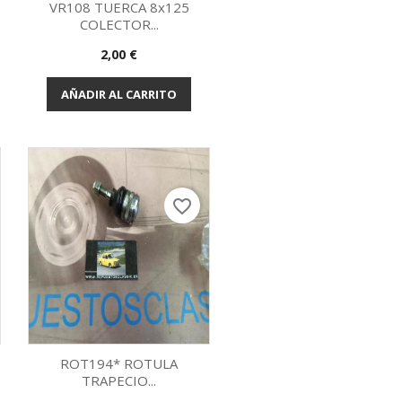
VR108 TUERCA 8x125
COLECTOR...
Vista rápida

Precio
2,00 €
AÑADIR AL CARRITO
favorite_border
.
ROT194* ROTULA
TRAPECIO...