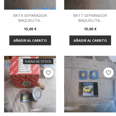
BK19 SEPARADOR
BK17 SEPARADOR
BAQUELITA...
BAQUELITA...
Vista rápida
Vista rápida


Precio
Precio
15,00 €
15,00 €
AÑADIR AL CARRITO
AÑADIR AL CARRITO
FUERA DE STOCK
favorite_border
favorite_border