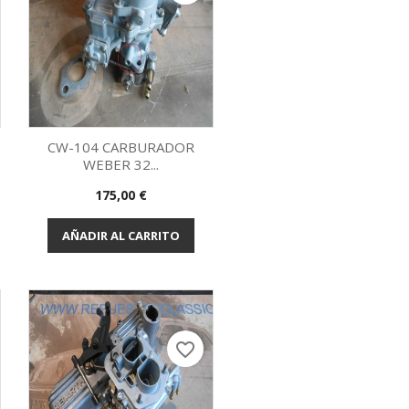
CW-104 CARBURADOR
WEBER 32...
Vista rápida

Precio
175,00 €
AÑADIR AL CARRITO
favorite_border