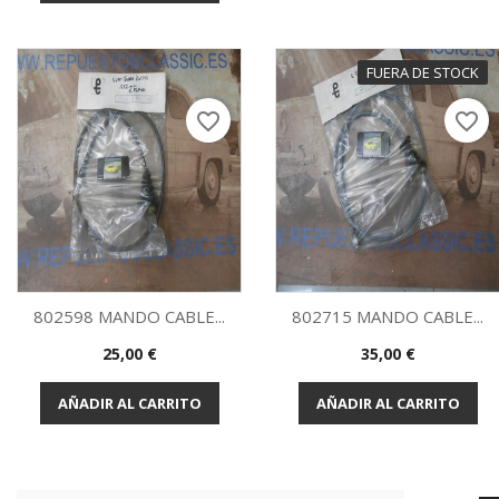
FUERA DE STOCK
favorite_border
favorite_border
802598 MANDO CABLE...
802715 MANDO CABLE...
Precio
Precio
25,00 €
35,00 €
Vista rápida
Vista rápida


AÑADIR AL CARRITO
AÑADIR AL CARRITO