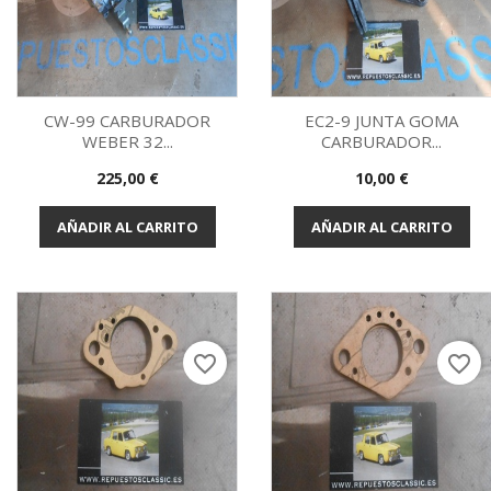
CW-99 CARBURADOR
EC2-9 JUNTA GOMA
WEBER 32...
CARBURADOR...
Vista rápida
Vista rápida


Precio
Precio
225,00 €
10,00 €
AÑADIR AL CARRITO
AÑADIR AL CARRITO
favorite_border
favorite_border