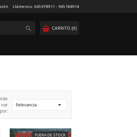
esión
Llámenos:
665978911 - 965184914

CARRITO
(0)
Orde

nar
Relevancia
por:
FUERA DE STOCK