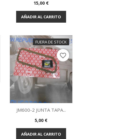
Vista rápida

Precio
15,00 €
AÑADIR AL CARRITO
FUERA DE STOCK
favorite_border
JM600-2 JUNTA TAPA...
Precio
5,00 €
Vista rápida

AÑADIR AL CARRITO