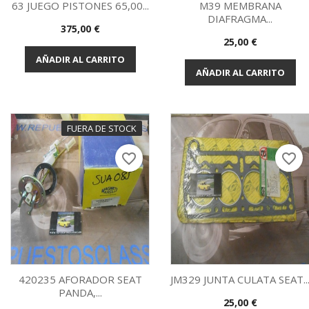
63 JUEGO PISTONES 65,00...
M39 MEMBRANA
DIAFRAGMA...
Precio
375,00 €
Vista rápida
Vista rápida


Precio
25,00 €
AÑADIR AL CARRITO
AÑADIR AL CARRITO
FUERA DE STOCK
favorite_border
favorite_border
420235 AFORADOR SEAT
JM329 JUNTA CULATA SEAT..
PANDA,...
Precio
25,00 €