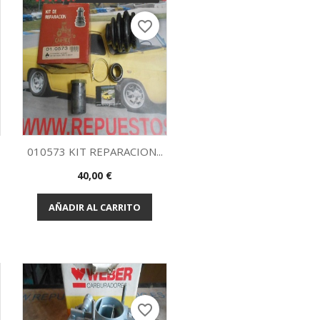
favorite_border
010573 KIT REPARACION...
Precio
40,00 €
Vista rápida

AÑADIR AL CARRITO
favorite_border