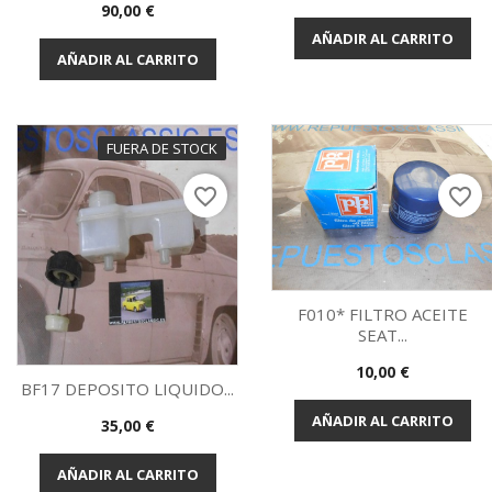
Vista rápida
Vista rápida


Precio
90,00 €
AÑADIR AL CARRITO
AÑADIR AL CARRITO
FUERA DE STOCK
favorite_border
favorite_border
F010* FILTRO ACEITE
SEAT...
Vista rápida

Precio
10,00 €
BF17 DEPOSITO LIQUIDO...
AÑADIR AL CARRITO
Precio
35,00 €
Vista rápida

AÑADIR AL CARRITO