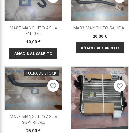
MA87 MANGUITO AGUA
MA83 MANGUITO SALIDA...
ENTRE...
Precio
20,00 €
Precio
10,00 €
AÑADIR AL CARRITO
AÑADIR AL CARRITO
FUERA DE STOCK
favorite_border
favorite_border
MA78 MANGUITO AGUA
SUPERIOR...
Precio
25,00 €