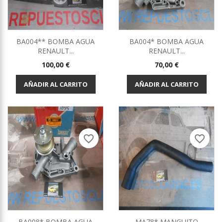
BA004** BOMBA AGUA
BA004* BOMBA AGUA
RENAULT...
RENAULT...
Precio
Precio
100,00 €
70,00 €
AÑADIR AL CARRITO
AÑADIR AL CARRITO
favorite_border
favorite_border
BA008* BOMBA AGUA
MA78* MANGUITO