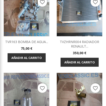
favorite_border
favorite_border
TVR163 BOMBA DE AGUA...
TVZHRNR004 RADIADOR
RENAULT...
Precio
75,00 €
Precio
350,00 €
AÑADIR AL CARRITO
AÑADIR AL CARRITO
favorite_border
favorite_border