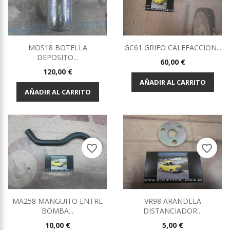
MOS18 BOTELLA
GC61 GRIFO CALEFACCION...
DEPOSITO...
Precio
60,00 €
Precio
120,00 €
AÑADIR AL CARRITO
AÑADIR AL CARRITO
favorite_border
favorite_border
MA258 MANGUITO ENTRE
VR98 ARANDELA
BOMBA...
DISTANCIADOR...
Precio
Precio
10,00 €
5,00 €