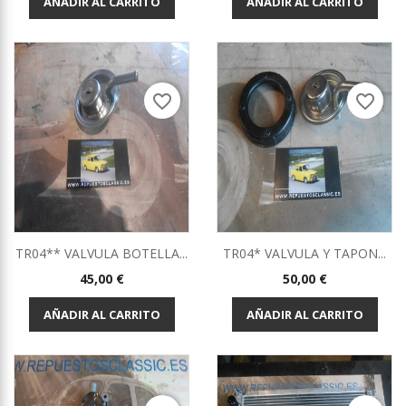
AÑADIR AL CARRITO
AÑADIR AL CARRITO
favorite_border
favorite_border
TR04** VALVULA BOTELLA...
TR04* VALVULA Y TAPON...
Precio
Precio
45,00 €
50,00 €
AÑADIR AL CARRITO
AÑADIR AL CARRITO