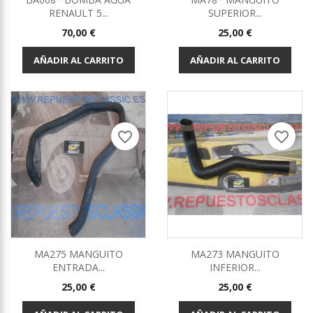
RENAULT 5...
SUPERIOR...
Precio
Precio
70,00 €
25,00 €
AÑADIR AL CARRITO
AÑADIR AL CARRITO
favorite_border
favorite_border
MA275 MANGUITO
MA273 MANGUITO
ENTRADA...
INFERIOR...
Precio
Precio
25,00 €
25,00 €