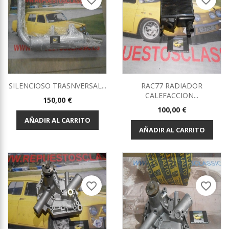
favorite_border
favorite_border
SILENCIOSO TRASNVERSAL...
RAC77 RADIADOR
CALEFACCION...
Precio
150,00 €
Precio
100,00 €
AÑADIR AL CARRITO
AÑADIR AL CARRITO
favorite_border
favorite_border