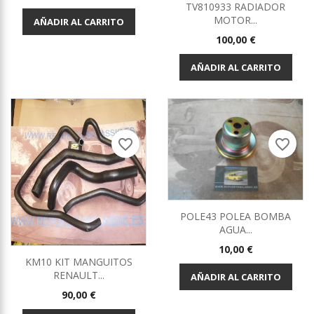
TV810933 RADIADOR
MOTOR...
AÑADIR AL CARRITO
Precio
100,00 €
AÑADIR AL CARRITO
favorite_border
favorite_border
POLE43 POLEA BOMBA
AGUA...
Precio
10,00 €
KM10 KIT MANGUITOS
RENAULT...
AÑADIR AL CARRITO
Precio
90,00 €