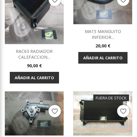
favorite_border
favorite_border
MA15 MANGUITO
INFERIOR...
Precio
20,00 €
RAC63 RADIADOR
CALEFACCION...
AÑADIR AL CARRITO
Precio
90,00 €
AÑADIR AL CARRITO
FUERA DE STOCK
favorite_border
favorite_border