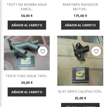
TVOT1160 BOMBA AGUA
RAM158P6 RADIADOR
SIMCA...
MOTOR...
Precio
Precio
50,00 €
175,00 €
AÑADIR AL CARRITO
AÑADIR AL CARRITO
favorite_border
favorite_border
TER16 TUBO AGUA TAPA...
Precio
30,00 €
GC41 GRIFO CALEFACCION...
AÑADIR AL CARRITO
Precio
25,00 €