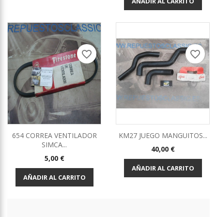
AÑADIR AL CARRITO
favorite_border
favorite_border
654 CORREA VENTILADOR
KM27 JUEGO MANGUITOS...
SIMCA...
Precio
40,00 €
Precio
5,00 €
AÑADIR AL CARRITO
AÑADIR AL CARRITO