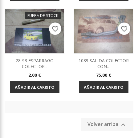
FUERA DE STOCK
favorite_border
favorite_border
28-93 ESPARRAGO
1089 SALIDA COLECTOR
COLECTOR...
CON...
Precio
Precio
2,00 €
75,00 €
AÑADIR AL CARRITO
AÑADIR AL CARRITO
Volver arriba
