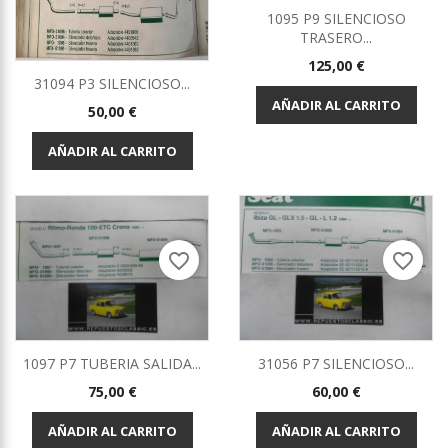
1095 P9 SILENCIOSO
TRASERO...
Precio
125,00 €
31094 P3 SILENCIOSO...
AÑADIR AL CARRITO
Precio
50,00 €
AÑADIR AL CARRITO
favorite_border
favorite_border
1097 P7 TUBERIA SALIDA...
31056 P7 SILENCIOSO...
Precio
Precio
75,00 €
60,00 €
AÑADIR AL CARRITO
AÑADIR AL CARRITO