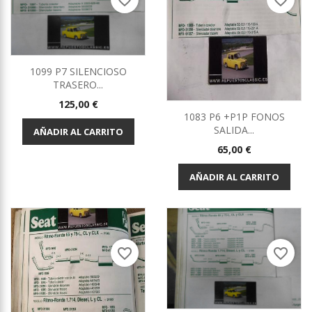
favorite_border
favorite_border
1099 P7 SILENCIOSO
TRASERO...
Precio
125,00 €
1083 P6 +P1P FONOS
SALIDA...
AÑADIR AL CARRITO
Precio
65,00 €
AÑADIR AL CARRITO
favorite_border
favorite_border