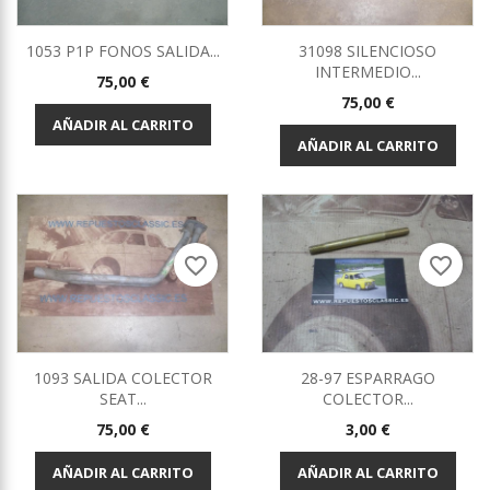
1053 P1P FONOS SALIDA...
31098 SILENCIOSO
INTERMEDIO...
Precio
75,00 €
Precio
75,00 €
AÑADIR AL CARRITO
AÑADIR AL CARRITO
favorite_border
favorite_border
1093 SALIDA COLECTOR
28-97 ESPARRAGO
SEAT...
COLECTOR...
Precio
Precio
75,00 €
3,00 €
AÑADIR AL CARRITO
AÑADIR AL CARRITO