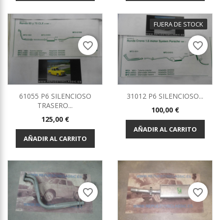
FUERA DE STOCK
favorite_border
favorite_border
61055 P6 SILENCIOSO
31012 P6 SILENCIOSO...
TRASERO...
Precio
100,00 €
Precio
125,00 €
AÑADIR AL CARRITO
AÑADIR AL CARRITO
favorite_border
favorite_border