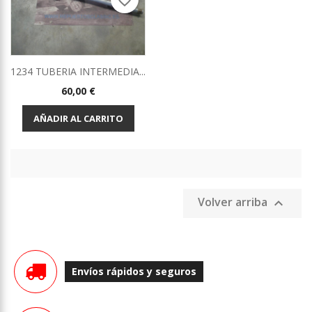
favorite_border
1234 TUBERIA INTERMEDIA...
Precio
60,00 €
AÑADIR AL CARRITO
Volver arriba

Envíos rápidos y seguros