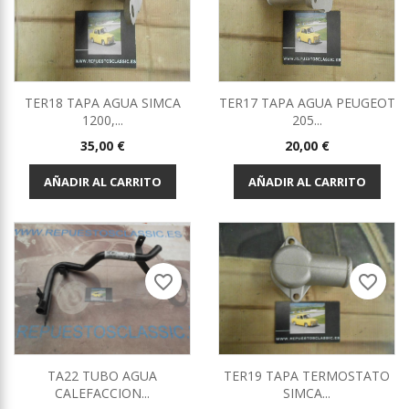
TER18 TAPA AGUA SIMCA
TER17 TAPA AGUA PEUGEOT
1200,...
205...
Precio
Precio
35,00 €
20,00 €
AÑADIR AL CARRITO
AÑADIR AL CARRITO
favorite_border
favorite_border
TA22 TUBO AGUA
TER19 TAPA TERMOSTATO
CALEFACCION...
SIMCA...