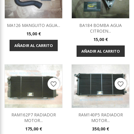
MA126 MANGUITO AGUA...
BA184 BOMBA AGUA
CITROEN...
Precio
15,00 €
Precio
15,00 €
AÑADIR AL CARRITO
AÑADIR AL CARRITO
favorite_border
favorite_border
RAM162P7 RADIADOR
RAM140P5 RADIADOR
MOTOR...
MOTOR...
Precio
Precio
175,00 €
350,00 €