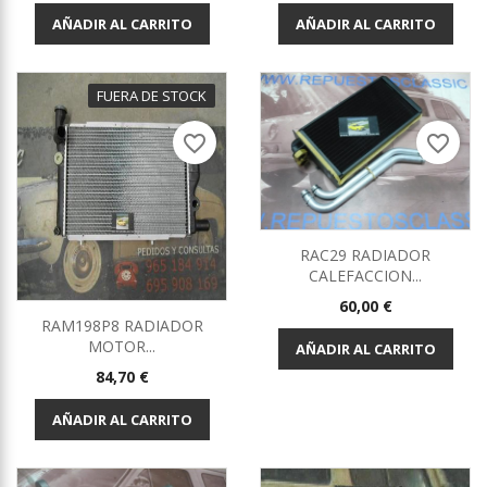
AÑADIR AL CARRITO
AÑADIR AL CARRITO
FUERA DE STOCK
favorite_border
favorite_border
RAC29 RADIADOR
CALEFACCION...
Precio
60,00 €
RAM198P8 RADIADOR
MOTOR...
AÑADIR AL CARRITO
Precio
84,70 €
AÑADIR AL CARRITO