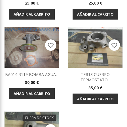
Precio
Precio
25,00 €
25,00 €
AÑADIR AL CARRITO
AÑADIR AL CARRITO
favorite_border
favorite_border
BA014 R119 BOMBA AGUA...
TER13 CUERPO
TERMOSTATO...
Precio
30,00 €
Precio
35,00 €
AÑADIR AL CARRITO
AÑADIR AL CARRITO
FUERA DE STOCK