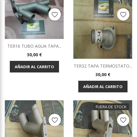
favorite_border
favorite_border
TER16 TUBO AGUA TAPA...
Precio
30,00 €
TER32 TAPA TERMOSTATO...
AÑADIR AL CARRITO
Precio
30,00 €
AÑADIR AL CARRITO
FUERA DE STOCK
favorite_border
favorite_border