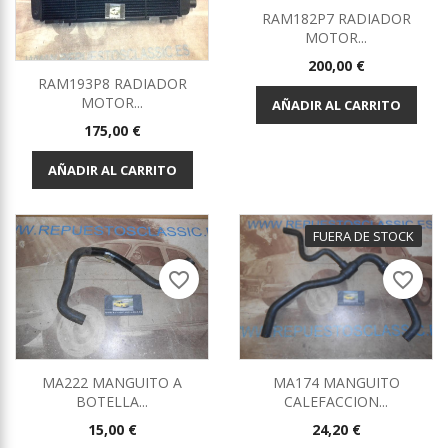
RAM182P7 RADIADOR
MOTOR...
Precio
200,00 €
RAM193P8 RADIADOR
MOTOR...
AÑADIR AL CARRITO
Precio
175,00 €
AÑADIR AL CARRITO
FUERA DE STOCK
favorite_border
favorite_border
MA222 MANGUITO A
MA174 MANGUITO
BOTELLA...
CALEFACCION...
Precio
Precio
15,00 €
24,20 €