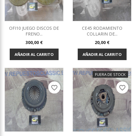
OFI10 JUEGO DISCOS DE
CE45 RODAMIENTO
FRENO...
COLLARIN DE...
Precio
Precio
300,00 €
20,00 €
AÑADIR AL CARRITO
AÑADIR AL CARRITO
FUERA DE STOCK
favorite_border
favorite_border