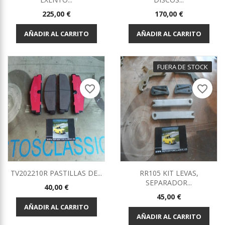
Precio
Precio
225,00 €
170,00 €
AÑADIR AL CARRITO
AÑADIR AL CARRITO
FUERA DE STOCK
favorite_border
favorite_border
TV202210R PASTILLAS DE...
RR105 KIT LEVAS,
SEPARADOR...
Precio
40,00 €
Precio
45,00 €
AÑADIR AL CARRITO
AÑADIR AL CARRITO