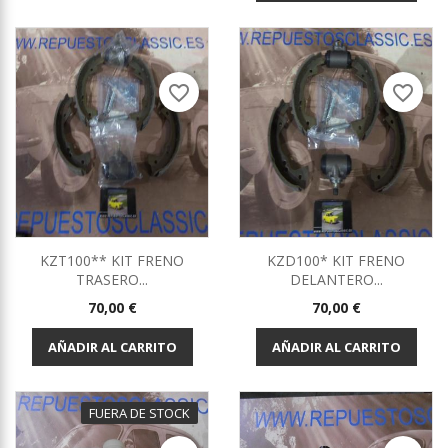
favorite_border
favorite_border
KZT100** KIT FRENO
KZD100* KIT FRENO
TRASERO...
DELANTERO...
Precio
Precio
70,00 €
70,00 €
AÑADIR AL CARRITO
AÑADIR AL CARRITO
FUERA DE STOCK