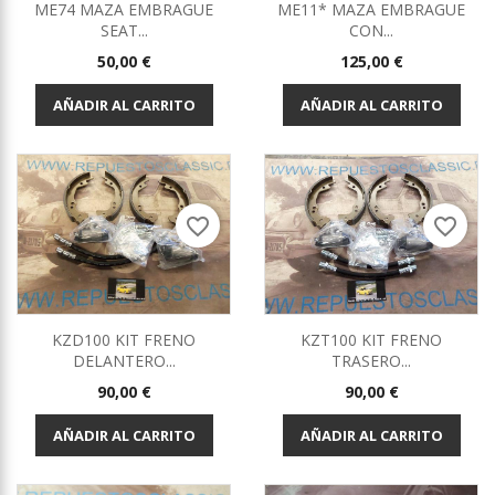
ME74 MAZA EMBRAGUE
ME11* MAZA EMBRAGUE
SEAT...
CON...
Precio
Precio
50,00 €
125,00 €
AÑADIR AL CARRITO
AÑADIR AL CARRITO
favorite_border
favorite_border
KZD100 KIT FRENO
KZT100 KIT FRENO
DELANTERO...
TRASERO...
Precio
Precio
90,00 €
90,00 €
AÑADIR AL CARRITO
AÑADIR AL CARRITO