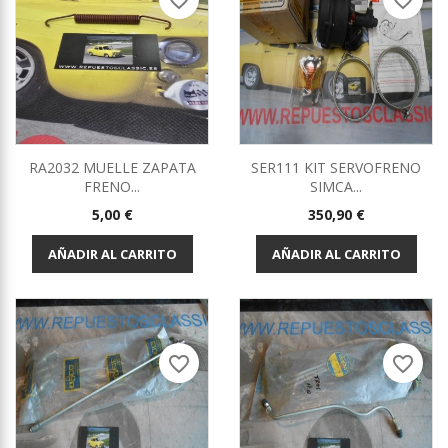
favorite_border
favorite_border
RA2032 MUELLE ZAPATA
SER111 KIT SERVOFRENO
FRENO...
SIMCA...
Precio
Precio
5,00 €
350,90 €
AÑADIR AL CARRITO
AÑADIR AL CARRITO
favorite_border
favorite_border