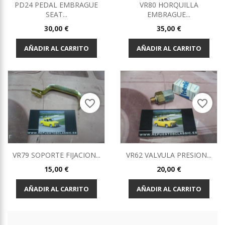
PD24 PEDAL EMBRAGUE
VR80 HORQUILLA
SEAT...
EMBRAGUE...
Precio
Precio
30,00 €
35,00 €
AÑADIR AL CARRITO
AÑADIR AL CARRITO
favorite_border
favorite_border
VR79 SOPORTE FIJACION...
VR62 VALVULA PRESION...
Precio
Precio
15,00 €
20,00 €
AÑADIR AL CARRITO
AÑADIR AL CARRITO