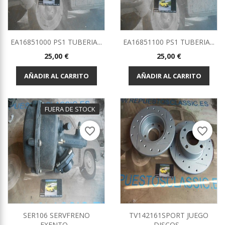
EA16851000 PS1 TUBERIA...
EA16851100 PS1 TUBERIA...
Precio
Precio
25,00 €
25,00 €
AÑADIR AL CARRITO
AÑADIR AL CARRITO
FUERA DE STOCK
favorite_border
favorite_border
SER106 SERVFRENO
TV142161SPORT JUEGO
EXENTO...
DISCOS...