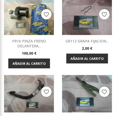
favorite_border
favorite_border
PR16 PINZA FRENO
GR112 GRAPA FIJACION...
DELANTERA...
Precio
2,00 €
Precio
100,00 €
AÑADIR AL CARRITO
AÑADIR AL CARRITO
favorite_border
favorite_border