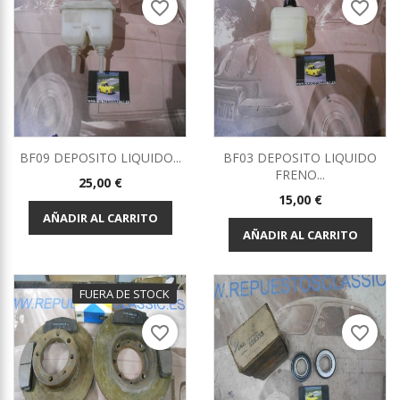
favorite_border
favorite_border
BF09 DEPOSITO LIQUIDO...
BF03 DEPOSITO LIQUIDO
FRENO...
Precio
25,00 €
Precio
15,00 €
AÑADIR AL CARRITO
AÑADIR AL CARRITO
FUERA DE STOCK
favorite_border
favorite_border