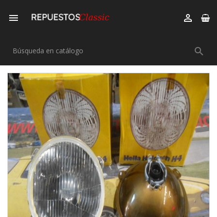


