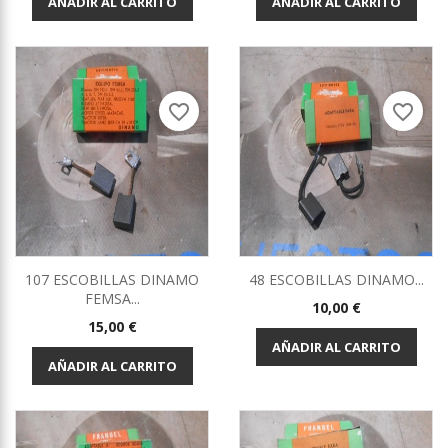
AÑADIR AL CARRITO
AÑADIR AL CARRITO
favorite_border
favorite_border
107 ESCOBILLAS DINAMO
48 ESCOBILLAS DINAMO...
FEMSA...
Precio
10,00 €
Precio
15,00 €
AÑADIR AL CARRITO
AÑADIR AL CARRITO