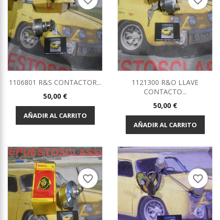
favorite_border
favorite_border
1106801 R&S CONTACTOR...
1121300 R&O LLAVE
CONTACTO...
Precio
50,00 €
Precio
50,00 €
AÑADIR AL CARRITO
AÑADIR AL CARRITO
favorite_border
favorite_border