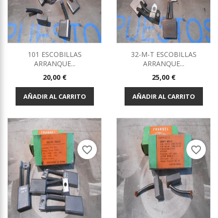
101 ESCOBILLAS
32-M-T ESCOBILLAS
ARRANQUE...
ARRANQUE...
Precio
Precio
20,00 €
25,00 €
AÑADIR AL CARRITO
AÑADIR AL CARRITO
favorite_border
favorite_border