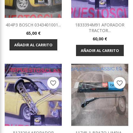
404P3 BOSCH 0343401001...
1833394M91 AFORADOR
TRACTOR...
Precio
65,00 €
Precio
60,00 €
AÑADIR AL CARRITO
AÑADIR AL CARRITO
favorite_border
favorite_border
5123204 AFORADOR
11745-1 BRAZO LIMPIA...