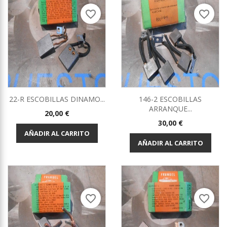
favorite_border
favorite_border
22-R ESCOBILLAS DINAMO...
146-2 ESCOBILLAS
ARRANQUE...
Precio
20,00 €
Precio
30,00 €
AÑADIR AL CARRITO
AÑADIR AL CARRITO
favorite_border
favorite_border