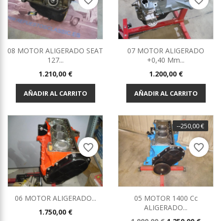
favorite_border
favorite_border
08 MOTOR ALIGERADO SEAT
07 MOTOR ALIGERADO
127...
+0,40 Mm...
Precio
Precio
1.210,00 €
1.200,00 €
AÑADIR AL CARRITO
AÑADIR AL CARRITO
--250,00 €
favorite_border
favorite_border
06 MOTOR ALIGERADO...
05 MOTOR 1400 Cc
ALIGERADO...
Precio
1.750,00 €
Precio
Precio