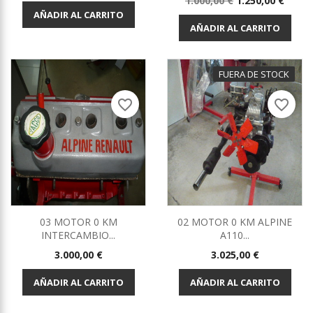
1.000,00 €
1.250,00 €
base
AÑADIR AL CARRITO
AÑADIR AL CARRITO
FUERA DE STOCK
favorite_border
favorite_border
03 MOTOR 0 KM
02 MOTOR 0 KM ALPINE
INTERCAMBIO...
A110...
Precio
Precio
3.000,00 €
3.025,00 €
AÑADIR AL CARRITO
AÑADIR AL CARRITO