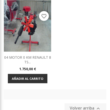
favorite_border
04 MOTOR 0 KM RENAULT 8
TS...
Precio
1.750,00 €
AÑADIR AL CARRITO
Volver arriba
