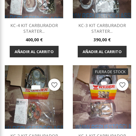
KC-4 KIT CARBURADOR
KC-3 KIT CARBURADOR
STARTER...
STARTER...
Precio
Precio
400,00 €
390,00 €
AÑADIR AL CARRITO
AÑADIR AL CARRITO
FUERA DE STOCK
favorite_border
favorite_border
KC-2 KIT CARBURADOR
KC-1 KIT CARBURADOR