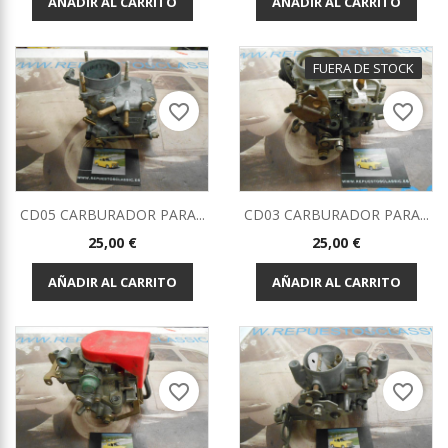
AÑADIR AL CARRITO
AÑADIR AL CARRITO
FUERA DE STOCK
favorite_border
favorite_border
CD05 CARBURADOR PARA...
CD03 CARBURADOR PARA...
Precio
Precio
25,00 €
25,00 €
AÑADIR AL CARRITO
AÑADIR AL CARRITO
favorite_border
favorite_border