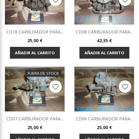
favorite_border
favorite_border
CD18 CARBURADOR PARA...
CD08 CARBURADOR PARA...
Precio
Precio
25,00 €
42,35 €
AÑADIR AL CARRITO
AÑADIR AL CARRITO
FUERA DE STOCK
favorite_border
favorite_border
CD07 CARBURADOR PARA...
CD06 CARBURADOR PARA...
Precio
Precio
25,00 €
25,00 €