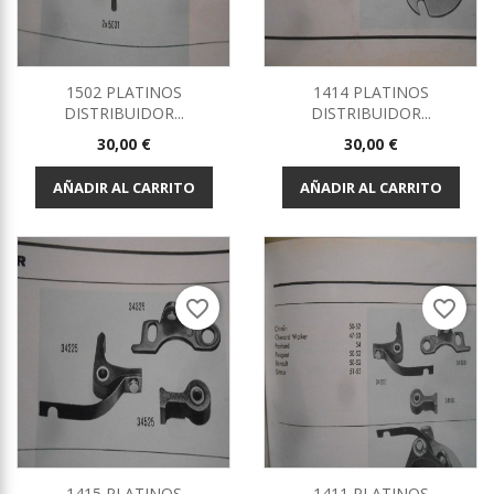
1502 PLATINOS
1414 PLATINOS
DISTRIBUIDOR...
DISTRIBUIDOR...
Precio
Precio
30,00 €
30,00 €
AÑADIR AL CARRITO
AÑADIR AL CARRITO
favorite_border
favorite_border
1415 PLATINOS
1411 PLATINOS