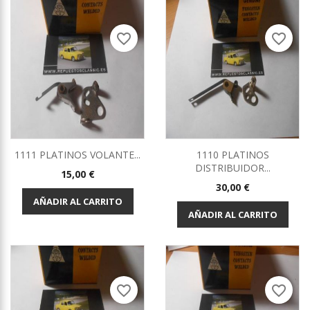
favorite_border
favorite_border
1111 PLATINOS VOLANTE...
1110 PLATINOS
DISTRIBUIDOR...
Precio
15,00 €
Precio
30,00 €
AÑADIR AL CARRITO
AÑADIR AL CARRITO
favorite_border
favorite_border