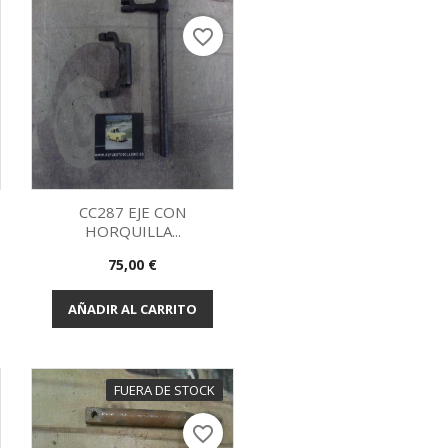
favorite_border
CC287 EJE CON
HORQUILLA...
Vista rápida

Precio
75,00 €
AÑADIR AL CARRITO
FUERA DE STOCK
favorite_border