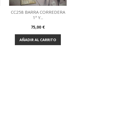
CC258 BARRA CORREDERA
1ª Y...
Vista rápida

Precio
75,00 €
AÑADIR AL CARRITO