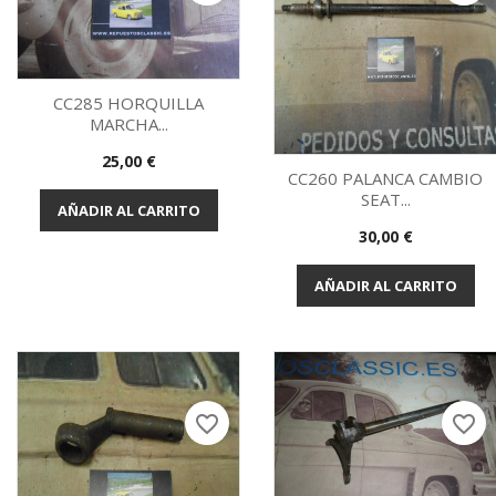
CC285 HORQUILLA
MARCHA...
Vista rápida

Precio
25,00 €
CC260 PALANCA CAMBIO
SEAT...
AÑADIR AL CARRITO
Vista rápida

Precio
30,00 €
AÑADIR AL CARRITO
favorite_border
favorite_border