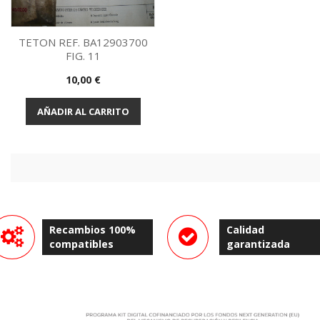
TETON REF. BA12903700
FIG. 11
Vista rápida

Precio
10,00 €
AÑADIR AL CARRITO
Recambios 100%
Calidad
compatibles
garantizada