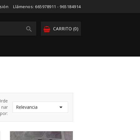
esión
Llámenos:
665978911 - 965184914

CARRITO
(0)
Orde

nar
Relevancia
por: