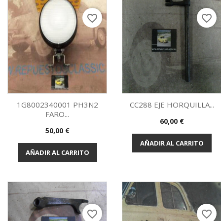
favorite_border
favorite_border
1G8002340001 PH3N2
CC288 EJE HORQUILLA...
FARO...
Precio
60,00 €
Vista rápida
Vista rápida


Precio
50,00 €
AÑADIR AL CARRITO
AÑADIR AL CARRITO
favorite_border
favorite_border