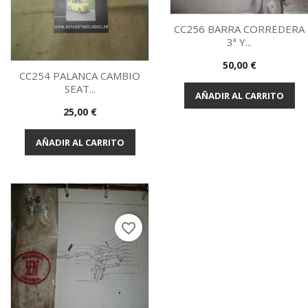
CC256 BARRA CORREDERA
3ª Y...
Vista rápida

Precio
50,00 €
CC254 PALANCA CAMBIO
SEAT...
AÑADIR AL CARRITO
Vista rápida

Precio
25,00 €
AÑADIR AL CARRITO
favorite_border