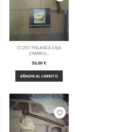
CC257 PALANCA CAJA
CAMBIO...
Vista rápida

Precio
50,00 €
AÑADIR AL CARRITO
favorite_border