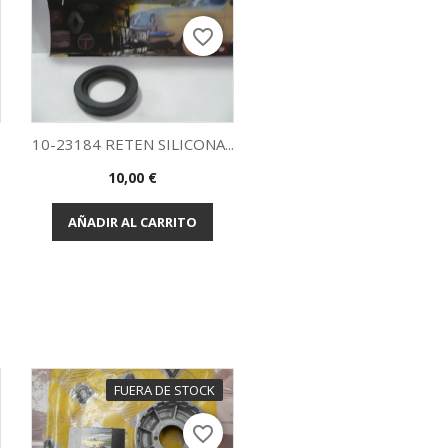
favorite_border
10-23184 RETEN SILICONA...
Precio
10,00 €
Vista rápida

AÑADIR AL CARRITO
FUERA DE STOCK
favorite_border