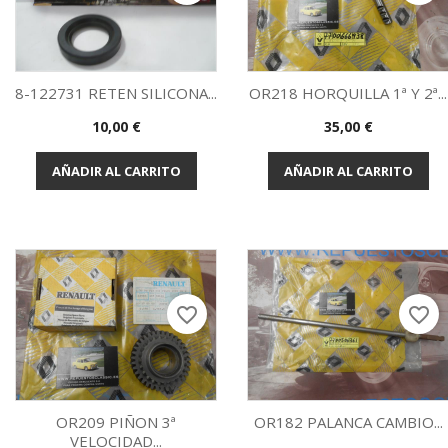
8-122731 RETEN SILICONA...
OR218 HORQUILLA 1ª Y 2ª...
Precio
Precio
10,00 €
35,00 €
Vista rápida
Vista rápida


AÑADIR AL CARRITO
AÑADIR AL CARRITO
favorite_border
favorite_border
OR209 PIÑON 3ª
OR182 PALANCA CAMBIO...
VELOCIDAD...