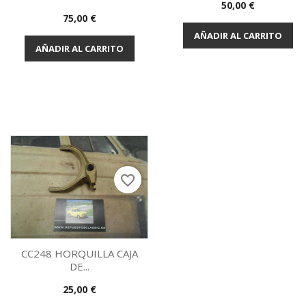
Precio
50,00 €
Vista rápida
Vista rápida


Precio
75,00 €
AÑADIR AL CARRITO
AÑADIR AL CARRITO
favorite_border
CC248 HORQUILLA CAJA
DE...
Vista rápida

Precio
25,00 €