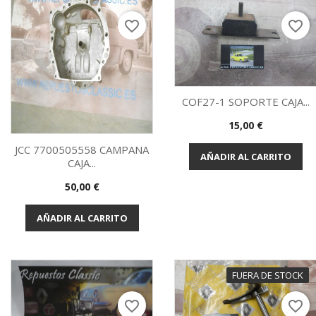
favorite_border
favorite_border
COF27-1 SOPORTE CAJA...
Precio
15,00 €
Vista rápida

JCC 7700505558 CAMPANA
AÑADIR AL CARRITO
CAJA...
Vista rápida

Precio
50,00 €
AÑADIR AL CARRITO
FUERA DE STOCK
favorite_border
favorite_border