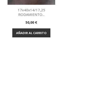
17x40x14/17,25
RODAMIENTO...
Vista rápida

Precio
50,00 €
AÑADIR AL CARRITO