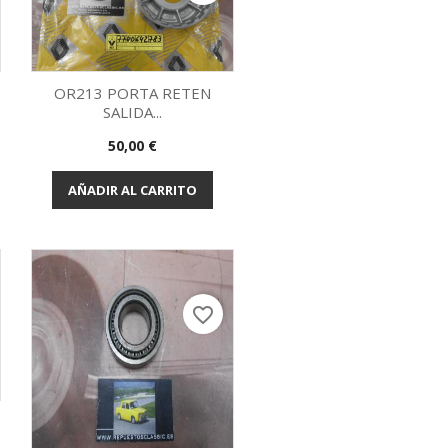
OR213 PORTA RETEN
SALIDA...
Vista rápida

Precio
50,00 €
AÑADIR AL CARRITO
favorite_border