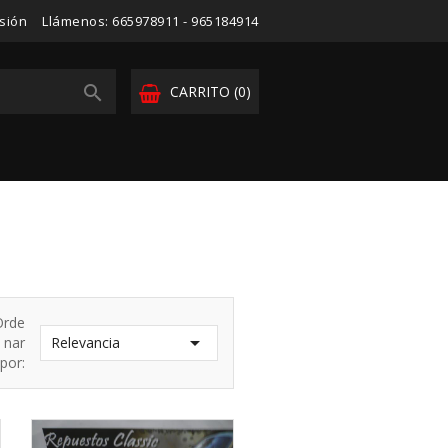
esión
Llámenos:
665978911 - 965184914

CARRITO
(0)
Orde

nar
Relevancia
por: