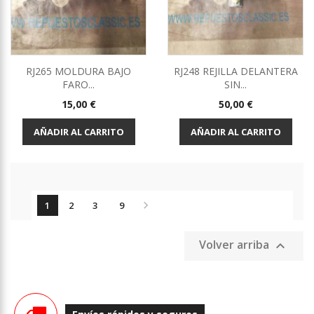
RJ265 MOLDURA BAJO
RJ248 REJILLA DELANTERA
FARO...
SIN...
Precio
Precio
15,00 €
50,00 €
AÑADIR AL CARRITO
AÑADIR AL CARRITO

1
2
3
9
Volver arriba
