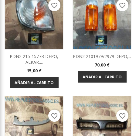
favorite_border
favorite_border
PDN2 215-1577R DEPO,
PDN2 2101979/2979 DEPO,...
ALKAR,...
Precio
70,00 €
Precio
15,00 €
AÑADIR AL CARRITO
AÑADIR AL CARRITO
favorite_border
favorite_border