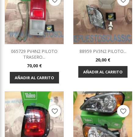
favorite_border
favorite_border
065729 PV4N2 PILOTO
88959 PV3N2 PILOTO...
TRASERO...
Precio
20,00 €
Precio
70,00 €
AÑADIR AL CARRITO
AÑADIR AL CARRITO
favorite_border
favorite_border