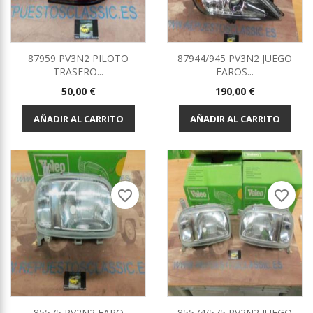
87959 PV3N2 PILOTO
87944/945 PV3N2 JUEGO
TRASERO...
FAROS...
Precio
Precio
50,00 €
190,00 €
AÑADIR AL CARRITO
AÑADIR AL CARRITO
favorite_border
favorite_border
85575 PV2N2 FARO
85574/575 PV2N2 JUEGO