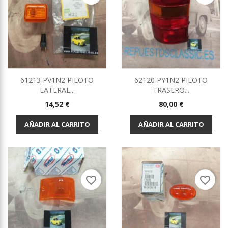
61213 PV1N2 PILOTO
62120 PY1N2 PILOTO
LATERAL...
TRASERO...
Precio
Precio
14,52 €
80,00 €
AÑADIR AL CARRITO
AÑADIR AL CARRITO
favorite_border
favorite_border