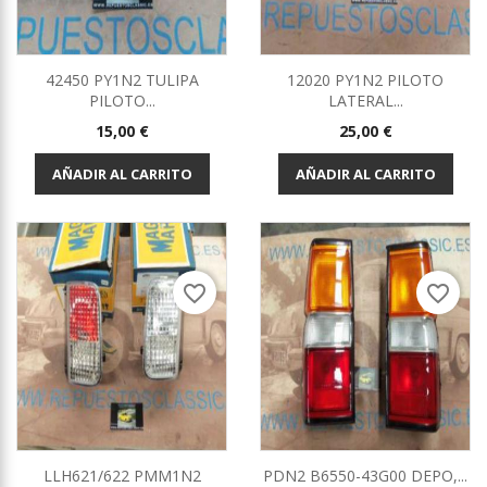
42450 PY1N2 TULIPA
12020 PY1N2 PILOTO
PILOTO...
LATERAL...
Precio
Precio
15,00 €
25,00 €
AÑADIR AL CARRITO
AÑADIR AL CARRITO
favorite_border
favorite_border
LLH621/622 PMM1N2
PDN2 B6550-43G00 DEPO,...