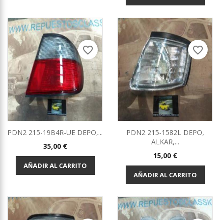
favorite_border
favorite_border
PDN2 215-19B4R-UE DEPO,...
PDN2 215-1582L DEPO,
ALKAR,...
Precio
35,00 €
Precio
15,00 €
AÑADIR AL CARRITO
AÑADIR AL CARRITO