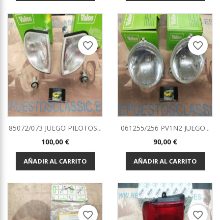
favorite_border
favorite_border
85072/073 JUEGO PILOTOS...
061255/256 PV1N2 JUEGO...
Precio
Precio
100,00 €
90,00 €
AÑADIR AL CARRITO
AÑADIR AL CARRITO
favorite_border
favorite_border