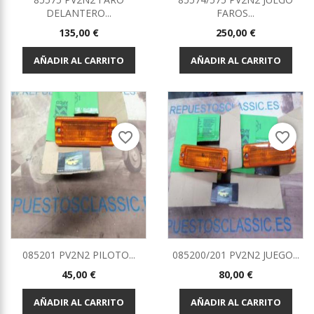
DELANTERO...
FAROS...
Precio
Precio
135,00 €
250,00 €
AÑADIR AL CARRITO
AÑADIR AL CARRITO
favorite_border
favorite_border
085201 PV2N2 PILOTO...
085200/201 PV2N2 JUEGO...
Precio
Precio
45,00 €
80,00 €
AÑADIR AL CARRITO
AÑADIR AL CARRITO