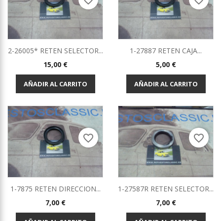
favorite_border
favorite_border
2-26005* RETEN SELECTOR...
1-27887 RETEN CAJA...
Precio
Precio
15,00 €
5,00 €
AÑADIR AL CARRITO
AÑADIR AL CARRITO
favorite_border
favorite_border
1-7875 RETEN DIRECCION...
1-27587R RETEN SELECTOR...
Precio
Precio
7,00 €
7,00 €