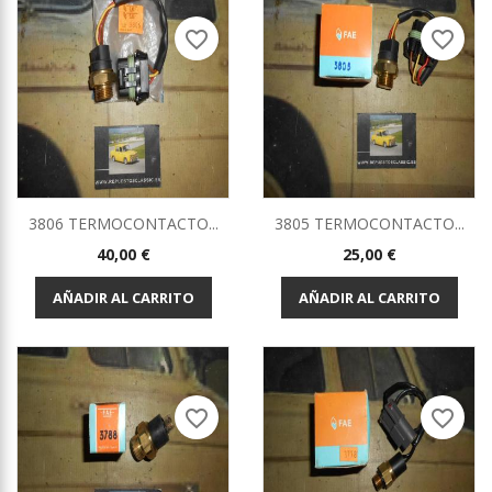
favorite_border
favorite_border
3806 TERMOCONTACTO...
3805 TERMOCONTACTO...
Precio
Precio
40,00 €
25,00 €
AÑADIR AL CARRITO
AÑADIR AL CARRITO
favorite_border
favorite_border