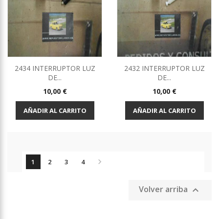
2434 INTERRUPTOR LUZ
2432 INTERRUPTOR LUZ
DE...
DE...
Precio
Precio
10,00 €
10,00 €
AÑADIR AL CARRITO
AÑADIR AL CARRITO

1
2
3
4
Volver arriba
