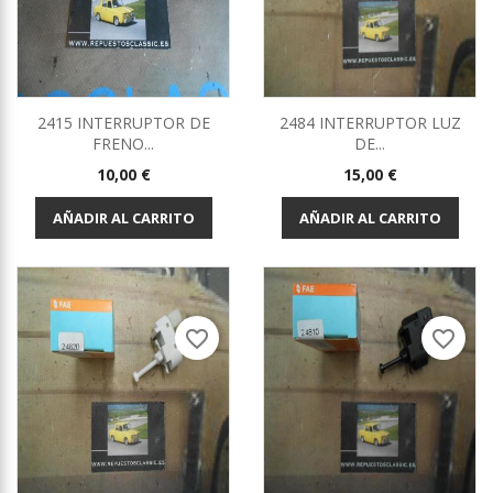
2415 INTERRUPTOR DE
2484 INTERRUPTOR LUZ
FRENO...
DE...
Precio
Precio
10,00 €
15,00 €
AÑADIR AL CARRITO
AÑADIR AL CARRITO
favorite_border
favorite_border