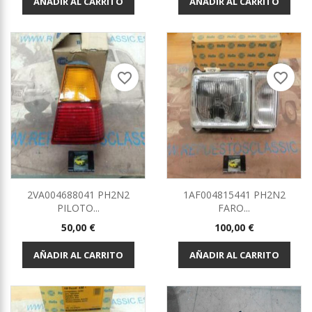
AÑADIR AL CARRITO
AÑADIR AL CARRITO
favorite_border
favorite_border
2VA004688041 PH2N2
1AF004815441 PH2N2
PILOTO...
FARO...
Precio
Precio
50,00 €
100,00 €
AÑADIR AL CARRITO
AÑADIR AL CARRITO