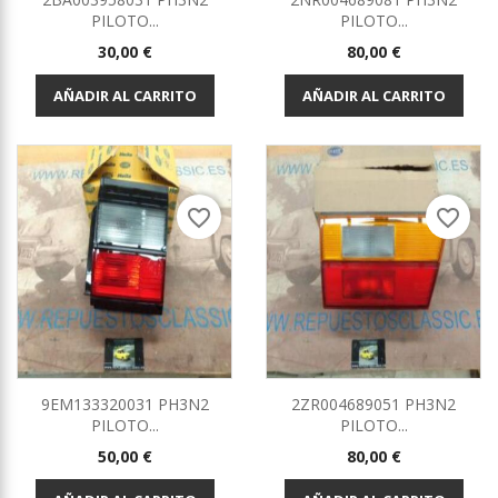
PILOTO...
PILOTO...
Precio
Precio
30,00 €
80,00 €
AÑADIR AL CARRITO
AÑADIR AL CARRITO
favorite_border
favorite_border
9EM133320031 PH3N2
2ZR004689051 PH3N2
PILOTO...
PILOTO...
Precio
Precio
50,00 €
80,00 €