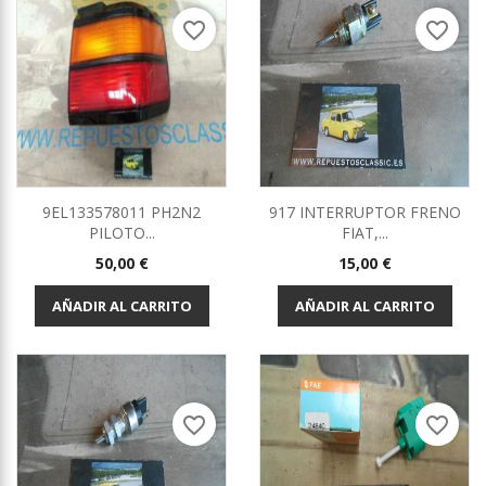
favorite_border
favorite_border
9EL133578011 PH2N2
917 INTERRUPTOR FRENO
PILOTO...
FIAT,...
Precio
Precio
50,00 €
15,00 €
AÑADIR AL CARRITO
AÑADIR AL CARRITO
favorite_border
favorite_border