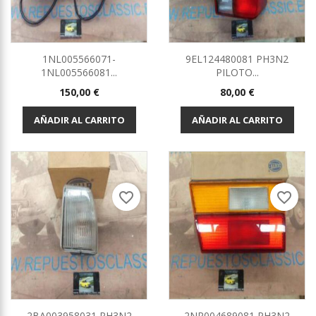
1NL005566071-
9EL124480081 PH3N2
1NL005566081...
PILOTO...
Precio
Precio
150,00 €
80,00 €
AÑADIR AL CARRITO
AÑADIR AL CARRITO
favorite_border
favorite_border
2BA003958031 PH3N2
2NR004689081 PH3N2