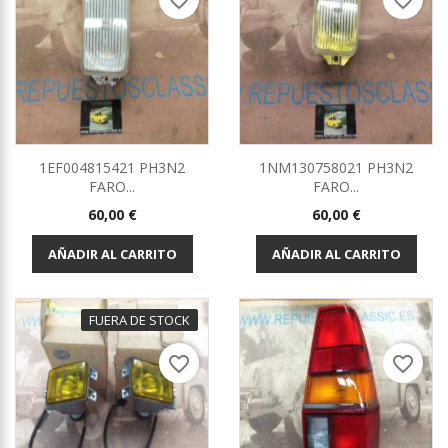
favorite_border
favorite_border
1EF004815421 PH3N2
1NM130758021 PH3N2
FARO...
FARO...
Precio
Precio
60,00 €
60,00 €
AÑADIR AL CARRITO
AÑADIR AL CARRITO
FUERA DE STOCK
favorite_border
favorite_border