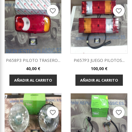
favorite_border
favorite_border
Pi658P3 PILOTO TRASERO...
Pi657P3 JUEGO PILOTOS...
Precio
Precio
40,00 €
100,00 €
AÑADIR AL CARRITO
AÑADIR AL CARRITO
favorite_border
favorite_border