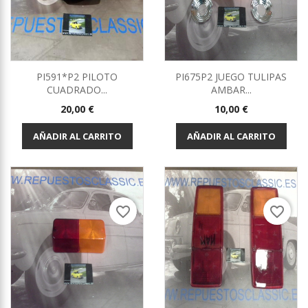
PI591*P2 PILOTO
PI675P2 JUEGO TULIPAS
CUADRADO...
AMBAR...
Precio
Precio
20,00 €
10,00 €
AÑADIR AL CARRITO
AÑADIR AL CARRITO
favorite_border
favorite_border