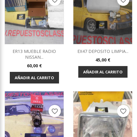
favorite_border
favorite_border
ER13 MUEBLE RADIO
EX47 DEPOSITO LIMPIA...
NISSAN...
Precio
45,00 €
Precio
60,00 €
AÑADIR AL CARRITO
AÑADIR AL CARRITO
favorite_border
favorite_border