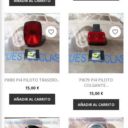
AÑADIR AL CARRITO
favorite_border
favorite_border
PI680 PI4 PILOTO TRASERO...
PI679 PI4 PILOTO
COLGANTE...
Precio
15,00 €
Precio
15,00 €
AÑADIR AL CARRITO
AÑADIR AL CARRITO