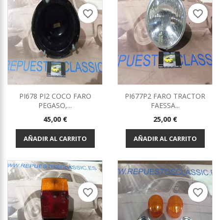
favorite_border
favorite_border
PI678 PI2 COCO FARO
PI677P2 FARO TRACTOR
PEGASO,...
FAESSA...
Precio
Precio
45,00 €
25,00 €
AÑADIR AL CARRITO
AÑADIR AL CARRITO
favorite_border
favorite_border