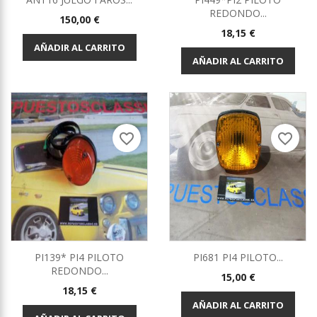
REDONDO...
Precio
150,00 €
Precio
18,15 €
AÑADIR AL CARRITO
AÑADIR AL CARRITO
favorite_border
favorite_border
PI139* PI4 PILOTO
PI681 PI4 PILOTO...
REDONDO...
Precio
15,00 €
Precio
18,15 €
AÑADIR AL CARRITO