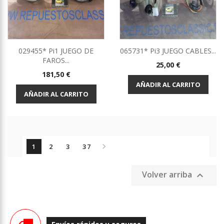
029455* Pi1 JUEGO DE
065731* Pi3 JUEGO CABLES...
FAROS...
Precio
25,00 €
Precio
181,50 €
AÑADIR AL CARRITO
AÑADIR AL CARRITO

1
2
3
37
Volver arriba
