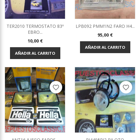
TER2010 TERMOSTATO 83º
LPB092 PMM1N2 FARO H4...
EBRO...
Precio
95,00 €
Precio
10,00 €
AÑADIR AL CARRITO
AÑADIR AL CARRITO
favorite_border
favorite_border
ANT16 JUEGO FAROS...
PI449*PI2 PILOTO