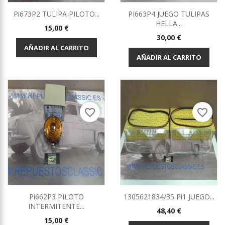
Pi673P2 TULIPA PILOTO...
PI663P4 JUEGO TULIPAS
HELLA...
Precio
15,00 €
Precio
30,00 €
AÑADIR AL CARRITO
AÑADIR AL CARRITO
favorite_border
favorite_border
Pi662P3 PILOTO
1305621834/35 Pi1 JUEGO...
INTERMITENTE...
Precio
48,40 €
Precio
15,00 €