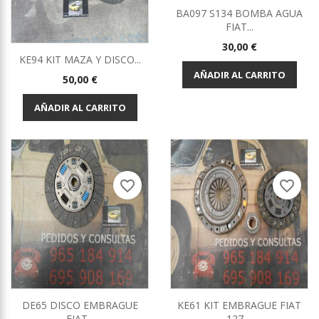
BA097 S134 BOMBA AGUA
FIAT...
Precio
30,00 €
KE94 KIT MAZA Y DISCO...
AÑADIR AL CARRITO
Precio
50,00 €
AÑADIR AL CARRITO
favorite_border
favorite_border
DE65 DISCO EMBRAGUE
KE61 KIT EMBRAGUE FIAT
FIAT...
127,...