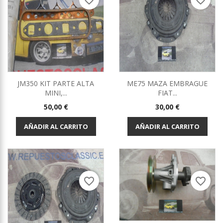
favorite_border
favorite_border
JM350 KIT PARTE ALTA
ME75 MAZA EMBRAGUE
MINI,...
FIAT...
Precio
Precio
50,00 €
30,00 €
AÑADIR AL CARRITO
AÑADIR AL CARRITO
favorite_border
favorite_border