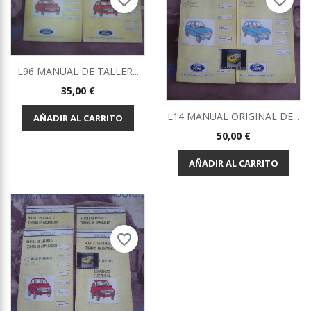
favorite_border
favorite_border
L96 MANUAL DE TALLER...
Precio
35,00 €
L14 MANUAL ORIGINAL DE...
AÑADIR AL CARRITO
Precio
50,00 €
AÑADIR AL CARRITO
favorite_border