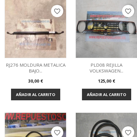
favorite_border
favorite_border
RJ276 MOLDURA METALICA
PLD08 REJILLA
BAJO...
VOLKSWAGEN...
Vista rápida
Vista rápida


Precio
Precio
30,00 €
125,00 €
AÑADIR AL CARRITO
AÑADIR AL CARRITO
favorite_border
favorite_border