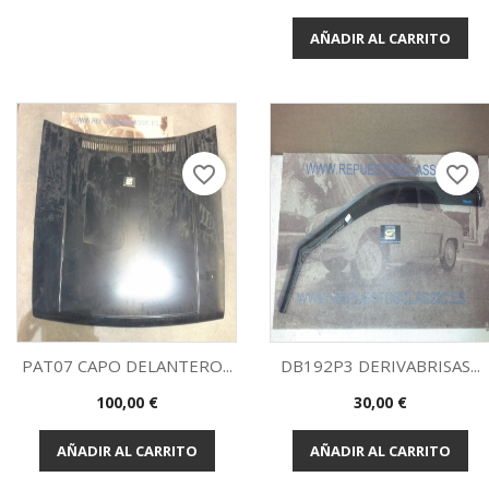
AÑADIR AL CARRITO
favorite_border
favorite_border
PAT07 CAPO DELANTERO...
DB192P3 DERIVABRISAS...
Precio
Precio
100,00 €
30,00 €
Vista rápida
Vista rápida


AÑADIR AL CARRITO
AÑADIR AL CARRITO