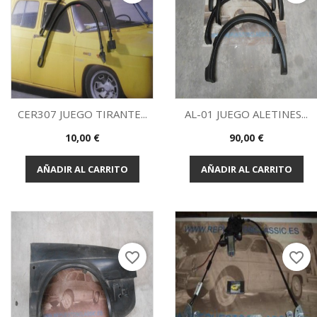
CER307 JUEGO TIRANTE...
AL-01 JUEGO ALETINES...
Precio
Precio
10,00 €
90,00 €
Vista rápida
Vista rápida


AÑADIR AL CARRITO
AÑADIR AL CARRITO
favorite_border
favorite_border