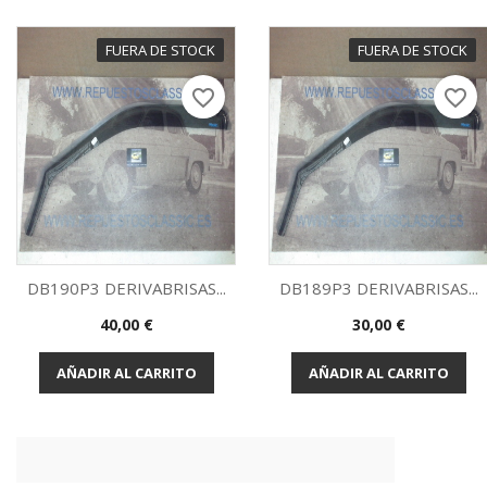
FUERA DE STOCK
FUERA DE STOCK
favorite_border
favorite_border
DB190P3 DERIVABRISAS...
DB189P3 DERIVABRISAS...
Precio
Precio
40,00 €
30,00 €
Vista rápida
Vista rápida


AÑADIR AL CARRITO
AÑADIR AL CARRITO