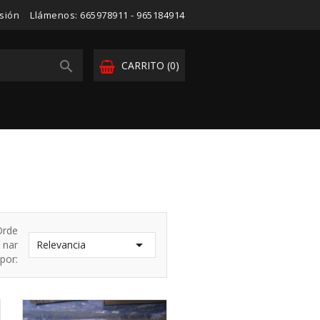
esión
Llámenos:
665978911 - 965184914

CARRITO
(0)
Orde

nar
Relevancia
por: