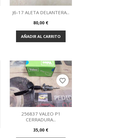
J6-17 ALETA DELANTERA...
Precio
80,00 €
Vista rápida

AÑADIR AL CARRITO
favorite_border
256837 VALEO P1
CERRADURA...
Vista rápida

Precio
35,00 €