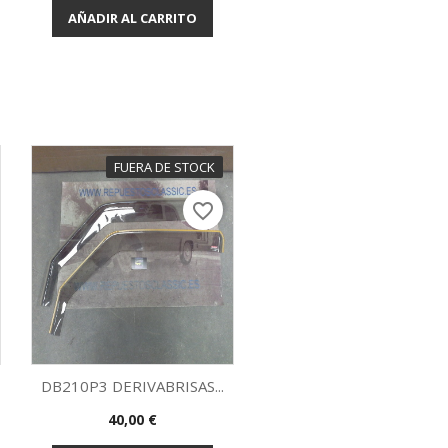
AÑADIR AL CARRITO
FUERA DE STOCK
favorite_border
DB210P3 DERIVABRISAS...
Precio
40,00 €
Vista rápida
