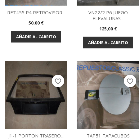
RET455 P4 RETROVISOR...
VN22/2 P6 JUEGO
ELEVALUNAS...
Precio
50,00 €
Vista rápida
Vista rápida


Precio
125,00 €
AÑADIR AL CARRITO
AÑADIR AL CARRITO
favorite_border
favorite_border
J1-1 PORTON TRASERO...
TAP51 TAPACUBOS