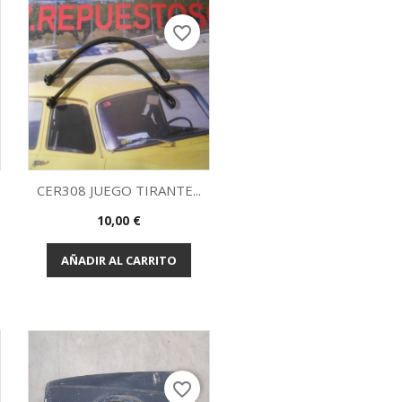
favorite_border
CER308 JUEGO TIRANTE...
Precio
10,00 €
Vista rápida

AÑADIR AL CARRITO
favorite_border