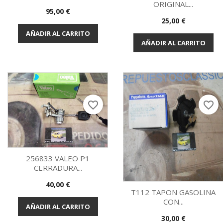
ORIGINAL...
Precio
95,00 €
Vista rápida
Vista rápida


Precio
25,00 €
AÑADIR AL CARRITO
AÑADIR AL CARRITO
favorite_border
favorite_border
256833 VALEO P1
CERRADURA...
Vista rápida

Precio
40,00 €
T112 TAPON GASOLINA
CON...
AÑADIR AL CARRITO
Vista rápida

Precio
30,00 €