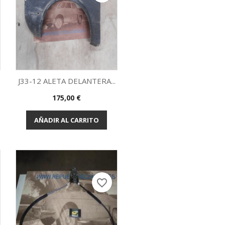
J33-12 ALETA DELANTERA...
Precio
175,00 €
Vista rápida

AÑADIR AL CARRITO
favorite_border