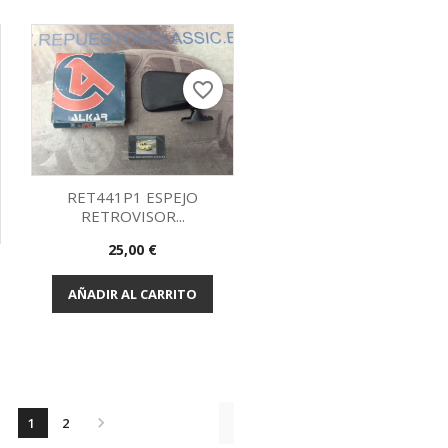
favorite_border
RET441P1 ESPEJO
RETROVISOR...
Vista rápida

Precio
25,00 €
AÑADIR AL CARRITO

1
2