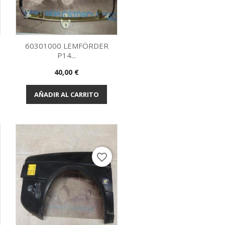
60301000 LEMFÖRDER
P14...
Vista rápida

Precio
40,00 €
AÑADIR AL CARRITO
favorite_border