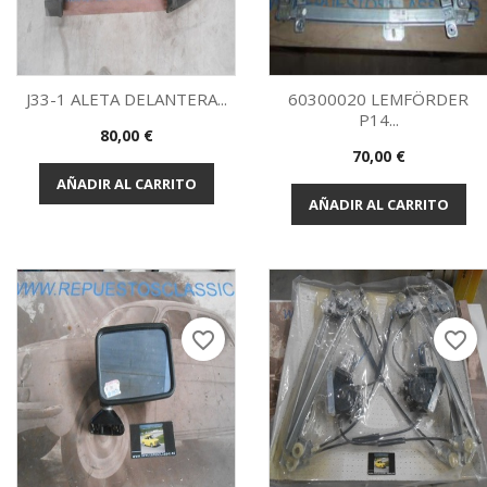
J33-1 ALETA DELANTERA...
60300020 LEMFÖRDER
P14...
Precio
80,00 €
Vista rápida
Vista rápida


Precio
70,00 €
AÑADIR AL CARRITO
AÑADIR AL CARRITO
favorite_border
favorite_border