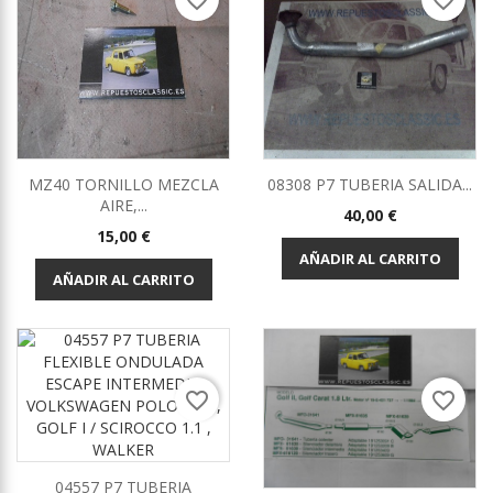
favorite_border
favorite_border
MZ40 TORNILLO MEZCLA
08308 P7 TUBERIA SALIDA...
AIRE,...
Precio
40,00 €
Precio
15,00 €
AÑADIR AL CARRITO
AÑADIR AL CARRITO
favorite_border
favorite_border
04557 P7 TUBERIA