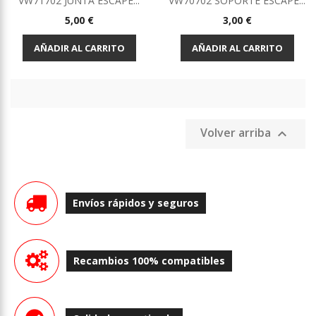
VW71702 JUNTA ESCAPE...
VW70702 SOPORTE ESCAPE...
Precio
Precio
5,00 €
3,00 €
AÑADIR AL CARRITO
AÑADIR AL CARRITO
Volver arriba

Envíos rápidos y seguros
Recambios 100% compatibles