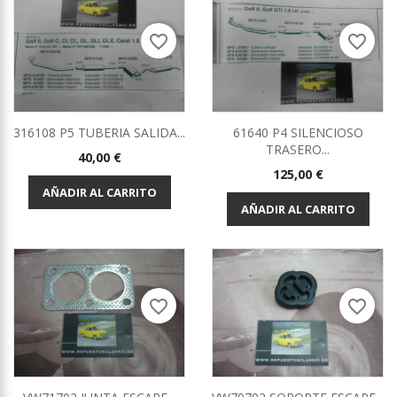
favorite_border
favorite_border
316108 P5 TUBERIA SALIDA...
61640 P4 SILENCIOSO
TRASERO...
Precio
40,00 €
Precio
125,00 €
AÑADIR AL CARRITO
AÑADIR AL CARRITO
favorite_border
favorite_border