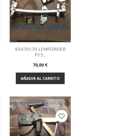
63470170 LEMFÖRDER
P15...
Vista rápida

Precio
70,00 €
AÑADIR AL CARRITO
favorite_border