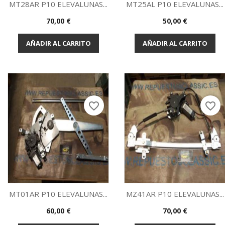
MT28AR P10 ELEVALUNAS...
MT25AL P10 ELEVALUNAS...
Precio
Precio
70,00 €
50,00 €
Vista rápida
Vista rápida


AÑADIR AL CARRITO
AÑADIR AL CARRITO
favorite_border
favorite_border
MT01AR P10 ELEVALUNAS...
MZ41AR P10 ELEVALUNAS...
Precio
Precio
60,00 €
70,00 €
Vista rápida
Vista rápida

