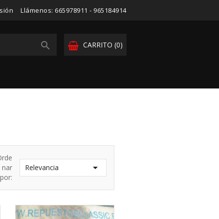
esión
Llámenos:
665978911 - 965184914

CARRITO
(0)
Orde

nar
Relevancia
por: