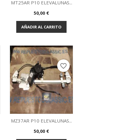
MT25AR P10 ELEVALUNAS...
Precio
50,00 €
Vista rápida

AÑADIR AL CARRITO
favorite_border
MZ37AR P10 ELEVALUNAS...
Precio
50,00 €
Vista rápida
