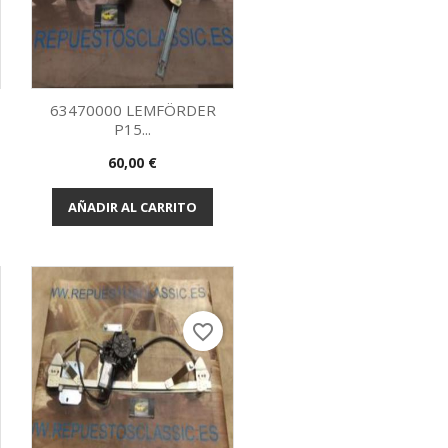
63470000 LEMFÖRDER
P15...
Vista rápida

Precio
60,00 €
AÑADIR AL CARRITO
favorite_border