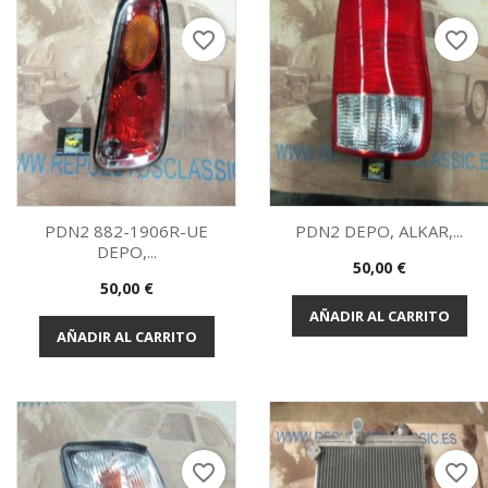
favorite_border
favorite_border
PDN2 882-1906R-UE
PDN2 DEPO, ALKAR,...
DEPO,...
Precio
50,00 €
Vista rápida
Vista rápida


Precio
50,00 €
AÑADIR AL CARRITO
AÑADIR AL CARRITO
favorite_border
favorite_border