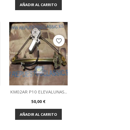
AÑADIR AL CARRITO
favorite_border
KM02AR P10 ELEVALUNAS...
Precio
50,00 €
Vista rápida

AÑADIR AL CARRITO