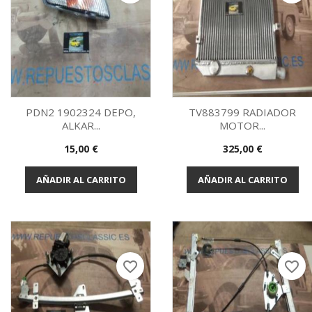
PDN2 1902324 DEPO,
TV883799 RADIADOR
ALKAR...
MOTOR...
Vista rápida
Vista rápida


Precio
Precio
15,00 €
325,00 €
AÑADIR AL CARRITO
AÑADIR AL CARRITO
favorite_border
favorite_border