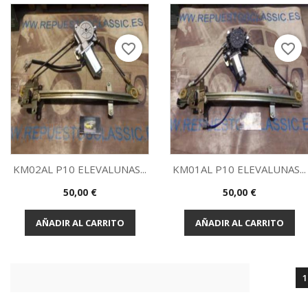
favorite_border
favorite_border
KM02AL P10 ELEVALUNAS...
KM01AL P10 ELEVALUNAS...
Precio
Precio
50,00 €
50,00 €
Vista rápida
Vista rápida


AÑADIR AL CARRITO
AÑADIR AL CARRITO