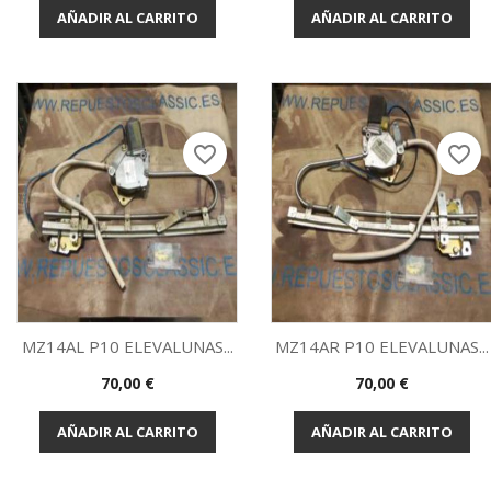
AÑADIR AL CARRITO
AÑADIR AL CARRITO
favorite_border
favorite_border
MZ14AL P10 ELEVALUNAS...
MZ14AR P10 ELEVALUNAS...
Precio
Precio
70,00 €
70,00 €
Vista rápida
Vista rápida


AÑADIR AL CARRITO
AÑADIR AL CARRITO