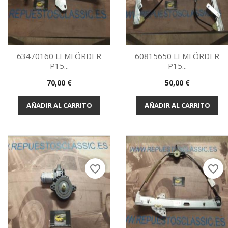
63470160 LEMFÖRDER
60815650 LEMFÖRDER
P15...
P15...
Vista rápida
Vista rápida


Precio
Precio
70,00 €
50,00 €
AÑADIR AL CARRITO
AÑADIR AL CARRITO
favorite_border
favorite_border