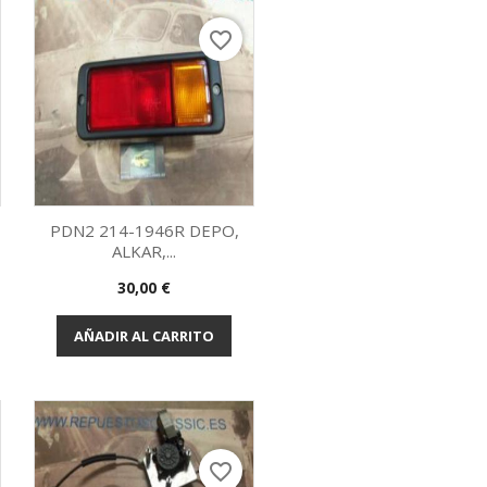
favorite_border
PDN2 214-1946R DEPO,
ALKAR,...
Vista rápida

Precio
30,00 €
AÑADIR AL CARRITO
favorite_border