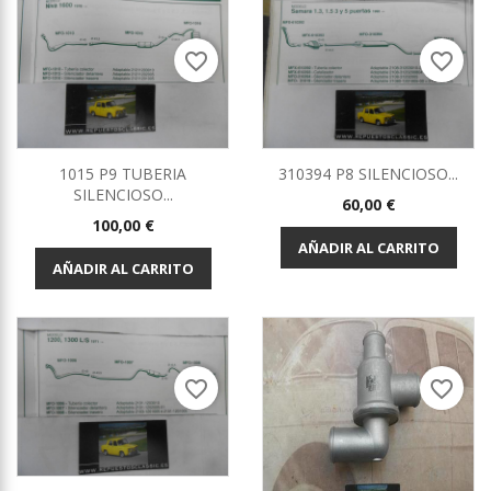
favorite_border
favorite_border
1015 P9 TUBERIA
310394 P8 SILENCIOSO...
SILENCIOSO...
Precio
60,00 €
Precio
100,00 €
AÑADIR AL CARRITO
AÑADIR AL CARRITO
favorite_border
favorite_border