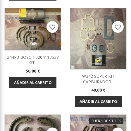
favorite_border
favorite_border
344P3 BOSCH 0204113538
KIT...
Precio
50,00 €
W342 SUPER KIT
CARBURADOR...
AÑADIR AL CARRITO
Precio
40,00 €
AÑADIR AL CARRITO
FUERA DE STOCK