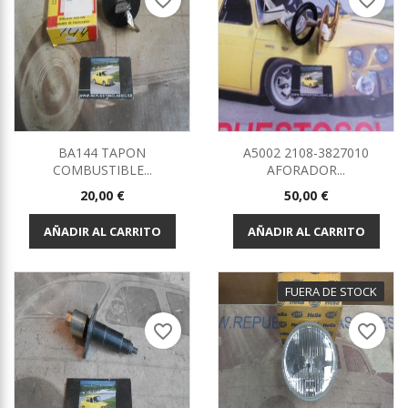
favorite_border
favorite_border
BA144 TAPON
A5002 2108-3827010
COMBUSTIBLE...
AFORADOR...
Precio
Precio
20,00 €
50,00 €
AÑADIR AL CARRITO
AÑADIR AL CARRITO
FUERA DE STOCK
favorite_border
favorite_border