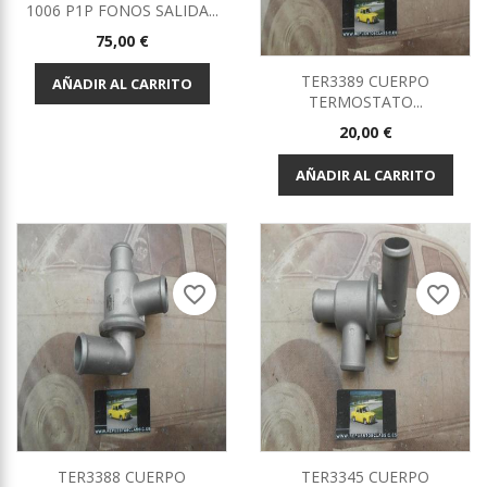
1006 P1P FONOS SALIDA...
Precio
75,00 €
TER3389 CUERPO
AÑADIR AL CARRITO
TERMOSTATO...
Precio
20,00 €
AÑADIR AL CARRITO
favorite_border
favorite_border
TER3388 CUERPO
TER3345 CUERPO