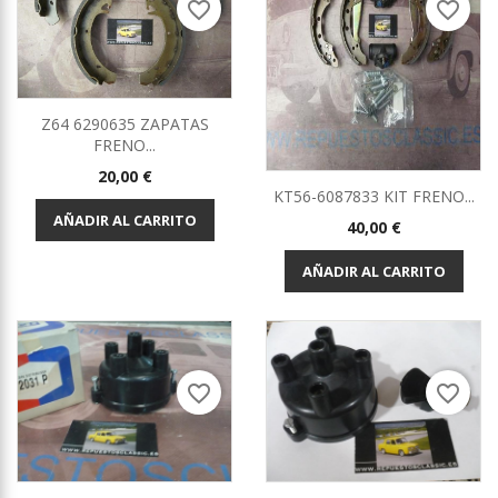
favorite_border
favorite_border
Z64 6290635 ZAPATAS
FRENO...
Precio
20,00 €
KT56-6087833 KIT FRENO...
AÑADIR AL CARRITO
Precio
40,00 €
AÑADIR AL CARRITO
favorite_border
favorite_border