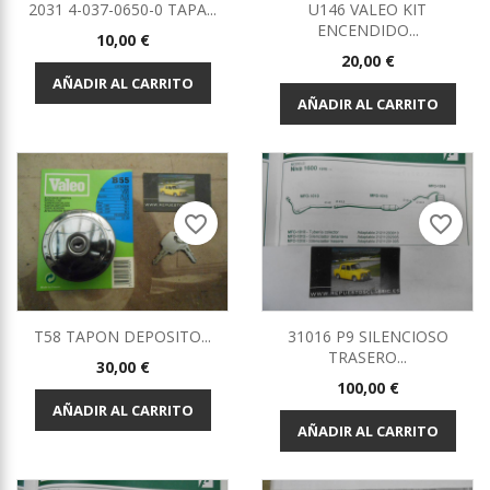
2031 4-037-0650-0 TAPA...
U146 VALEO KIT
ENCENDIDO...
Precio
10,00 €
Precio
20,00 €
AÑADIR AL CARRITO
AÑADIR AL CARRITO
favorite_border
favorite_border
T58 TAPON DEPOSITO...
31016 P9 SILENCIOSO
TRASERO...
Precio
30,00 €
Precio
100,00 €
AÑADIR AL CARRITO
AÑADIR AL CARRITO