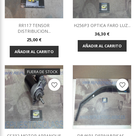
RR117 TENSOR
H256P3 OPTICA FARO LUZ...
DISTRIBUCION...
Precio
36,30 €
Precio
25,00 €
AÑADIR AL CARRITO
AÑADIR AL CARRITO
FUERA DE STOCK
favorite_border
favorite_border
CS332 MOTOR ARRANQUE
DB46P1 DERIVABRISAS...