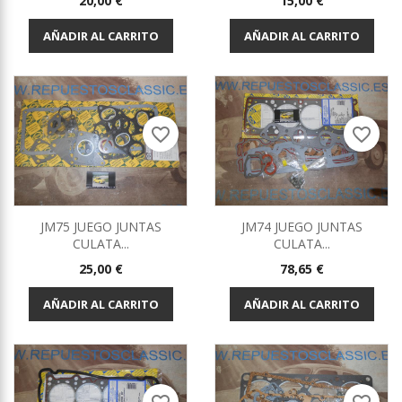
20,00 €
15,00 €
AÑADIR AL CARRITO
AÑADIR AL CARRITO
favorite_border
favorite_border
JM75 JUEGO JUNTAS
JM74 JUEGO JUNTAS
CULATA...
CULATA...
Precio
Precio
25,00 €
78,65 €
AÑADIR AL CARRITO
AÑADIR AL CARRITO