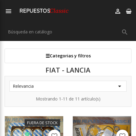



Categorias y filtros
FIAT - LANCIA

Relevancia
Mostrando 1-11 de 11 artículo(s)
FUERA DE STOCK