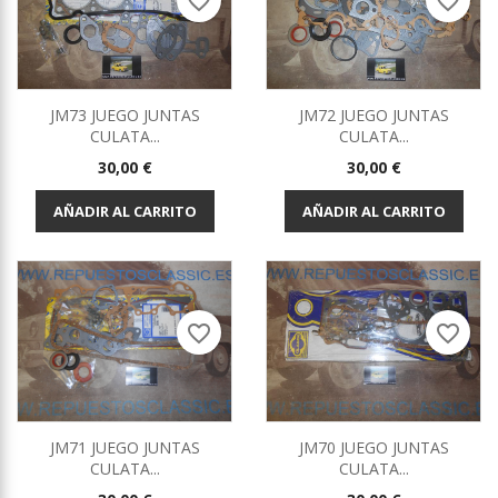
favorite_border
favorite_border
JM73 JUEGO JUNTAS
JM72 JUEGO JUNTAS
CULATA...
CULATA...
Precio
Precio
30,00 €
30,00 €
AÑADIR AL CARRITO
AÑADIR AL CARRITO
favorite_border
favorite_border
JM70 JUEGO JUNTAS
JM71 JUEGO JUNTAS
CULATA...
CULATA...